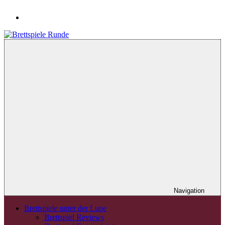
Navigation
Brettspiele unter der Lupe
Brettspiel Reviews