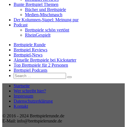
Bunte Brettspiel Themen
Bücher und Brettspiele
Medien-Mischmasch
Der Kolumnen-Stapel: Meinung pur
Podcast
Brettspiele schön vertönt
RheinGespielt
Brettspiele Runde
Brettspiel Reviews
Brettspiel-News
Aktuelle Brettspiele bei Kickstarter
Top Brettspiele für 2 Personen
Brettspiel Podcasts
Search
Search
for:
Startseite
Wer schreibt hier?
Impressum
Datenschutzerklärung
Kontakt
© 2016 - 2024 Brettspielerunde.de
E-Mail: info@brettspielerunde.de