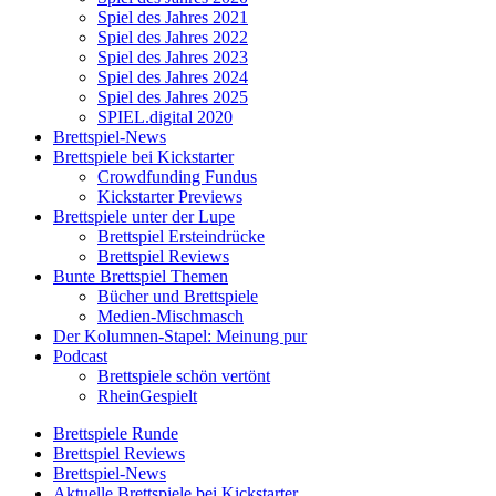
Spiel des Jahres 2021
Spiel des Jahres 2022
Spiel des Jahres 2023
Spiel des Jahres 2024
Spiel des Jahres 2025
SPIEL.digital 2020
Brettspiel-News
Brettspiele bei Kickstarter
Crowdfunding Fundus
Kickstarter Previews
Brettspiele unter der Lupe
Brettspiel Ersteindrücke
Brettspiel Reviews
Bunte Brettspiel Themen
Bücher und Brettspiele
Medien-Mischmasch
Der Kolumnen-Stapel: Meinung pur
Podcast
Brettspiele schön vertönt
RheinGespielt
Brettspiele Runde
Brettspiel Reviews
Brettspiel-News
Aktuelle Brettspiele bei Kickstarter