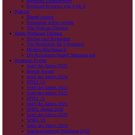
Brettspiel Ersteindrücke
Brettspiel Reviews von A bis Z
Podcast
RheinGespielt
Brettspiele schön vertönt
Alle Podcast-Themen
Bunte Brettspiel Themen
Bücher und Brettspiele
Top Brettspiele für 2 Personen
Medien-Mischmasch
Der Kolumnen-Stapel: Meinung pur
Brettspiel Events
Spiel des Jahres 2025
Beeple Award
Spiel des Jahres 2024
SPIEL 23
Spiel des Jahres 2023
Spiel des Jahres 2022
SPIEL 21
Spiel des Jahres 2021
SPIEL.digital 2020
Spiel des Jahres 2020
SPIEL 19
Spiel des Jahres 2019
Spielwarenmesse Nürnberg 2019