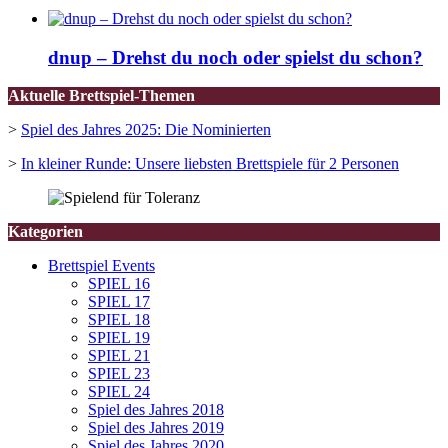
dnup – Drehst du noch oder spielst du schon?
Aktuelle Brettspiel-Themen
>
Spiel des Jahres 2025: Die Nominierten
>
In kleiner Runde: Unsere liebsten Brettspiele für 2 Personen
Kategorien
Brettspiel Events
SPIEL 16
SPIEL 17
SPIEL 18
SPIEL 19
SPIEL 21
SPIEL 23
SPIEL 24
Spiel des Jahres 2018
Spiel des Jahres 2019
Spiel des Jahres 2020