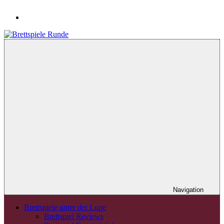
Navigation
Brettspiele unter der Lupe
Brettspiel Reviews