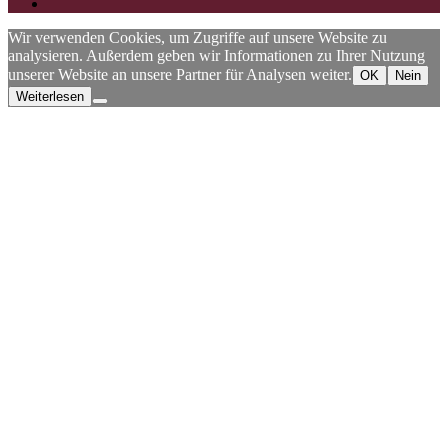
Wir verwenden Cookies, um Zugriffe auf unsere Website zu
analysieren. Außerdem geben wir Informationen zu Ihrer Nutzung
unserer Website an unsere Partner für Analysen weiter.
OK
Nein
Weiterlesen