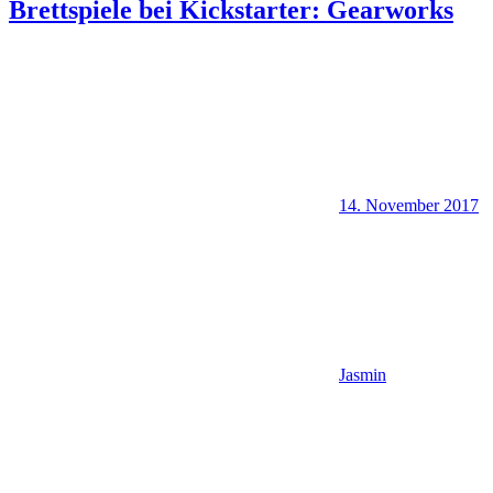
Brettspiele bei Kickstarter: Gearworks
14. November 2017
Jasmin