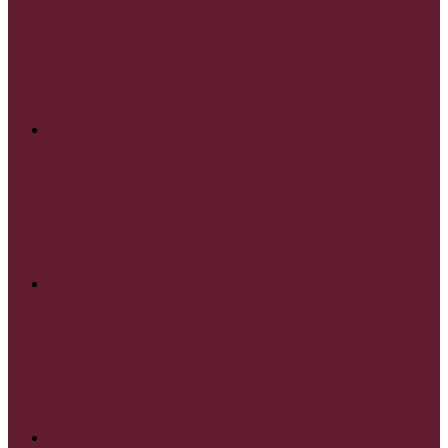
Instagram
Twitch