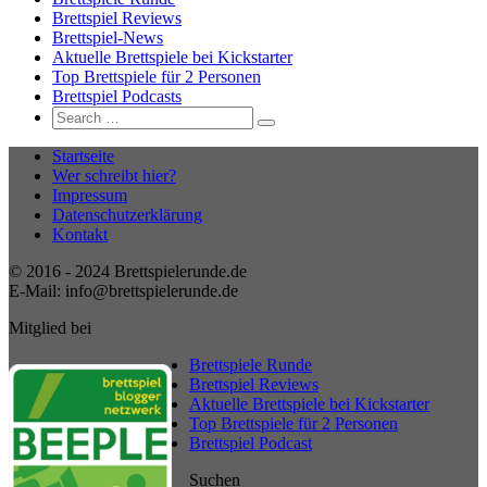
Brettspiel Reviews
Brettspiel-News
Aktuelle Brettspiele bei Kickstarter
Top Brettspiele für 2 Personen
Brettspiel Podcasts
Search
Search
for:
Startseite
Wer schreibt hier?
Impressum
Datenschutzerklärung
Kontakt
© 2016 - 2024 Brettspielerunde.de
E-Mail: info@brettspielerunde.de
Mitglied bei
Brettspiele Runde
Brettspiel Reviews
Aktuelle Brettspiele bei Kickstarter
Top Brettspiele für 2 Personen
Brettspiel Podcast
Suchen