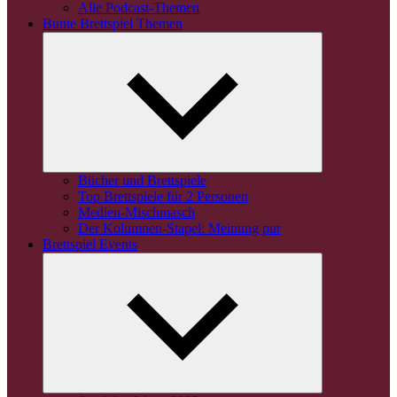
Alle Podcast-Themen
Bunte Brettspiel Themen
Untermenü
öffnen
Bücher und Brettspiele
Top Brettspiele für 2 Personen
Medien-Mischmasch
Der Kolumnen-Stapel: Meinung pur
Brettspiel Events
Untermenü
öffnen