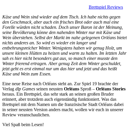
Brettspiel Reviews
Käse und Wein sind wieder auf dem Tisch. Ich habe nichts gegen
den Geschmack, aber auch ein frisches Brot oder auch mal eine
Forelle würden nicht schaden. Doch unser Baron ist der Meinung,
seine Bevölkerung könne den nahenden Winter nur mit Käse und
Wein überstehen. Selbst der Markt im nahe gelegenen Orléans bietet
nichts anderes an. So wird es wieder ein langer und
entbehrungsreicher Winter. Wenigstens haben wir genug Holz, um
unsere kleinen Hütten zu heizen und warm zu halten. Im letzten Jahr
sah es hier nicht besonders gut aus, so manch einer musste den
Winter frierend ertragen. Aber genug Zeit dem Winter geschuldet,
jetzt geht es erst einmal nur um das hier und jetzt und das heißt
Käse und Wein zum Essen.
Eine neue Reise nach Orléans steht an. Zur Spiel 19 brachte der
Verlag
dlp Games
seinen neusten
Orléans
Sproß –
Orléans Stories
heraus. Ein Brettspiel, das sehr stark an seinen großen Bruder
erinnert, aber trotzdem auch eigenständig funktioniert. Was das
Brettspiel mit dem Namen um die französische Stadt Orléans dabei
in seiner neusten Version anders macht, wollen wir euch in unserer
Review veranschaulichen.
Viel Spaß beim Lesen!