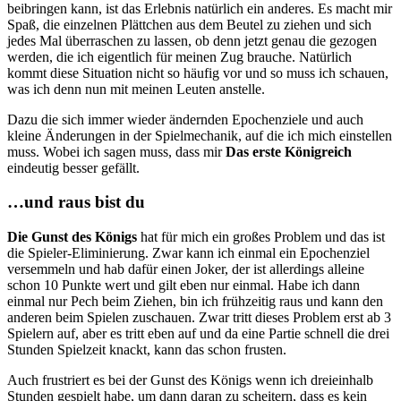
beibringen kann, ist das Erlebnis natürlich ein anderes. Es macht mir
Spaß, die einzelnen Plättchen aus dem Beutel zu ziehen und sich
jedes Mal überraschen zu lassen, ob denn jetzt genau die gezogen
werden, die ich eigentlich für meinen Zug brauche. Natürlich
kommt diese Situation nicht so häufig vor und so muss ich schauen,
was ich denn nun mit meinen Leuten anstelle.
Dazu die sich immer wieder ändernden Epochenziele und auch
kleine Änderungen in der Spielmechanik, auf die ich mich einstellen
muss. Wobei ich sagen muss, dass mir
Das erste Königreich
eindeutig besser gefällt.
…und raus bist du
Die Gunst des Königs
hat für mich ein großes Problem und das ist
die Spieler-Eliminierung. Zwar kann ich einmal ein Epochenziel
versemmeln und hab dafür einen Joker, der ist allerdings alleine
schon 10 Punkte wert und gilt eben nur einmal. Habe ich dann
einmal nur Pech beim Ziehen, bin ich frühzeitig raus und kann den
anderen beim Spielen zuschauen. Zwar tritt dieses Problem erst ab 3
Spielern auf, aber es tritt eben auf und da eine Partie schnell die drei
Stunden Spielzeit knackt, kann das schon frusten.
Auch frustriert es bei der Gunst des Königs wenn ich dreieinhalb
Stunden gespielt habe, um dann daran zu scheitern, dass es kein