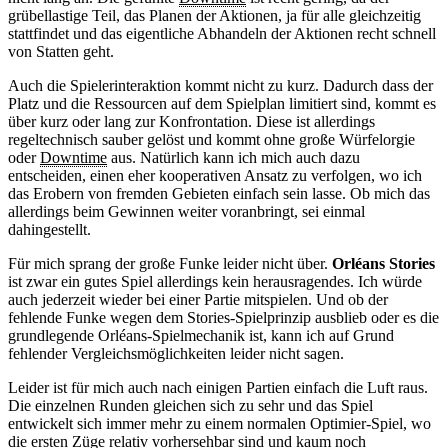
grübellastige Teil, das Planen der Aktionen, ja für alle gleichzeitig
stattfindet und das eigentliche Abhandeln der Aktionen recht schnell
von Statten geht.
Auch die Spielerinteraktion kommt nicht zu kurz. Dadurch dass der
Platz und die Ressourcen auf dem Spielplan limitiert sind, kommt es
über kurz oder lang zur Konfrontation. Diese ist allerdings
regeltechnisch sauber gelöst und kommt ohne große Würfelorgie
oder
Downtime
aus. Natürlich kann ich mich auch dazu
entscheiden, einen eher kooperativen Ansatz zu verfolgen, wo ich
das Erobern von fremden Gebieten einfach sein lasse. Ob mich das
allerdings beim Gewinnen weiter voranbringt, sei einmal
dahingestellt.
Für mich sprang der große Funke leider nicht über.
Orléans Stories
ist zwar ein gutes Spiel allerdings kein herausragendes. Ich würde
auch jederzeit wieder bei einer Partie mitspielen. Und ob der
fehlende Funke wegen dem Stories-Spielprinzip ausblieb oder es die
grundlegende Orléans-Spielmechanik ist, kann ich auf Grund
fehlender Vergleichsmöglichkeiten leider nicht sagen.
Leider ist für mich auch nach einigen Partien einfach die Luft raus.
Die einzelnen Runden gleichen sich zu sehr und das Spiel
entwickelt sich immer mehr zu einem normalen Optimier-Spiel, wo
die ersten Züge relativ vorhersehbar sind und kaum noch