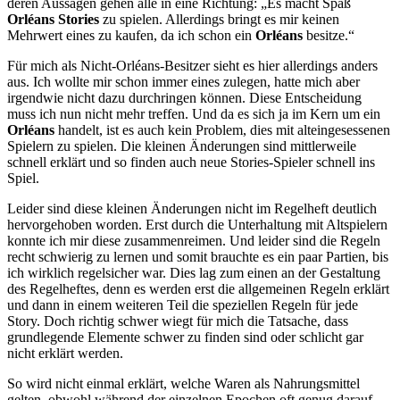
deren Aussagen gehen alle in eine Richtung: „Es macht Spaß
Orléans Stories
zu spielen. Allerdings bringt es mir keinen
Mehrwert eines zu kaufen, da ich schon ein
Orléans
besitze.“
Für mich als Nicht-Orléans-Besitzer sieht es hier allerdings anders
aus. Ich wollte mir schon immer eines zulegen, hatte mich aber
irgendwie nicht dazu durchringen können. Diese Entscheidung
muss ich nun nicht mehr treffen. Und da es sich ja im Kern um ein
Orléans
handelt, ist es auch kein Problem, dies mit alteingesessenen
Spielern zu spielen. Die kleinen Änderungen sind mittlerweile
schnell erklärt und so finden auch neue Stories-Spieler schnell ins
Spiel.
Leider sind diese kleinen Änderungen nicht im Regelheft deutlich
hervorgehoben worden. Erst durch die Unterhaltung mit Altspielern
konnte ich mir diese zusammenreimen. Und leider sind die Regeln
recht schwierig zu lernen und somit brauchte es ein paar Partien, bis
ich wirklich regelsicher war. Dies lag zum einen an der Gestaltung
des Regelheftes, denn es werden erst die allgemeinen Regeln erklärt
und dann in einem weiteren Teil die speziellen Regeln für jede
Story. Doch richtig schwer wiegt für mich die Tatsache, dass
grundlegende Elemente schwer zu finden sind oder schlicht gar
nicht erklärt werden.
So wird nicht einmal erklärt, welche Waren als Nahrungsmittel
gelten, obwohl während der einzelnen Epochen oft genug darauf