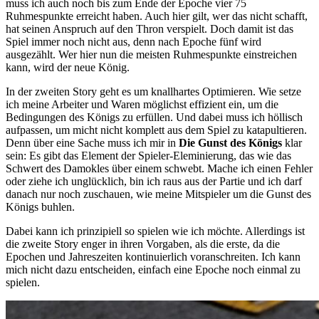
muss ich auch noch bis zum Ende der Epoche vier 75
Ruhmespunkte erreicht haben. Auch hier gilt, wer das nicht schafft,
hat seinen Anspruch auf den Thron verspielt. Doch damit ist das
Spiel immer noch nicht aus, denn nach Epoche fünf wird
ausgezählt. Wer hier nun die meisten Ruhmespunkte einstreichen
kann, wird der neue König.
In der zweiten Story geht es um knallhartes Optimieren. Wie setze
ich meine Arbeiter und Waren möglichst effizient ein, um die
Bedingungen des Königs zu erfüllen. Und dabei muss ich höllisch
aufpassen, um micht nicht komplett aus dem Spiel zu katapultieren.
Denn über eine Sache muss ich mir in
Die Gunst des Königs
klar
sein: Es gibt das Element der Spieler-Eleminierung, das wie das
Schwert des Damokles über einem schwebt. Mache ich einen Fehler
oder ziehe ich unglücklich, bin ich raus aus der Partie und ich darf
danach nur noch zuschauen, wie meine Mitspieler um die Gunst des
Königs buhlen.
Dabei kann ich prinzipiell so spielen wie ich möchte. Allerdings ist
die zweite Story enger in ihren Vorgaben, als die erste, da die
Epochen und Jahreszeiten kontinuierlich voranschreiten. Ich kann
mich nicht dazu entscheiden, einfach eine Epoche noch einmal zu
spielen.