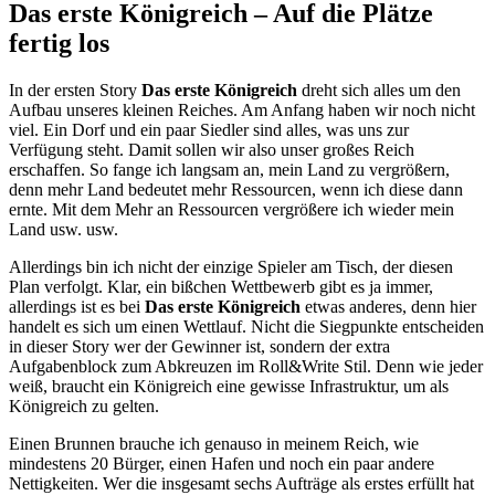
Das erste Königreich – Auf die Plätze
fertig los
In der ersten Story
Das erste Königreich
dreht sich alles um den
Aufbau unseres kleinen Reiches. Am Anfang haben wir noch nicht
viel. Ein Dorf und ein paar Siedler sind alles, was uns zur
Verfügung steht. Damit sollen wir also unser großes Reich
erschaffen. So fange ich langsam an, mein Land zu vergrößern,
denn mehr Land bedeutet mehr Ressourcen, wenn ich diese dann
ernte. Mit dem Mehr an Ressourcen vergrößere ich wieder mein
Land usw. usw.
Allerdings bin ich nicht der einzige Spieler am Tisch, der diesen
Plan verfolgt. Klar, ein bißchen Wettbewerb gibt es ja immer,
allerdings ist es bei
Das erste Königreich
etwas anderes, denn hier
handelt es sich um einen Wettlauf. Nicht die Siegpunkte entscheiden
in dieser Story wer der Gewinner ist, sondern der extra
Aufgabenblock zum Abkreuzen im Roll&Write Stil. Denn wie jeder
weiß, braucht ein Königreich eine gewisse Infrastruktur, um als
Königreich zu gelten.
Einen Brunnen brauche ich genauso in meinem Reich, wie
mindestens 20 Bürger, einen Hafen und noch ein paar andere
Nettigkeiten. Wer die insgesamt sechs Aufträge als erstes erfüllt hat