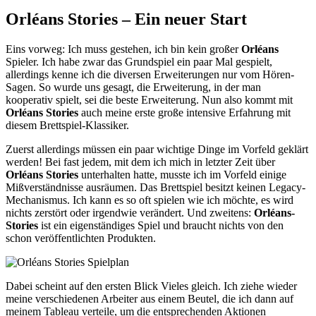
Orléans Stories – Ein neuer Start
Eins vorweg: Ich muss gestehen, ich bin kein großer
Orléans
Spieler. Ich habe zwar das Grundspiel ein paar Mal gespielt,
allerdings kenne ich die diversen Erweiterungen nur vom Hören-
Sagen. So wurde uns gesagt, die Erweiterung, in der man
kooperativ spielt, sei die beste Erweiterung. Nun also kommt mit
Orléans Stories
auch meine erste große intensive Erfahrung mit
diesem Brettspiel-Klassiker.
Zuerst allerdings müssen ein paar wichtige Dinge im Vorfeld geklärt
werden! Bei fast jedem, mit dem ich mich in letzter Zeit über
Orléans Stories
unterhalten hatte, musste ich im Vorfeld einige
Mißverständnisse ausräumen. Das Brettspiel besitzt keinen Legacy-
Mechanismus. Ich kann es so oft spielen wie ich möchte, es wird
nichts zerstört oder irgendwie verändert. Und zweitens:
Orléans-
Stories
ist ein eigenständiges Spiel und braucht nichts von den
schon veröffentlichten Produkten.
Dabei scheint auf den ersten Blick Vieles gleich. Ich ziehe wieder
meine verschiedenen Arbeiter aus einem Beutel, die ich dann auf
meinem Tableau verteile, um die entsprechenden Aktionen