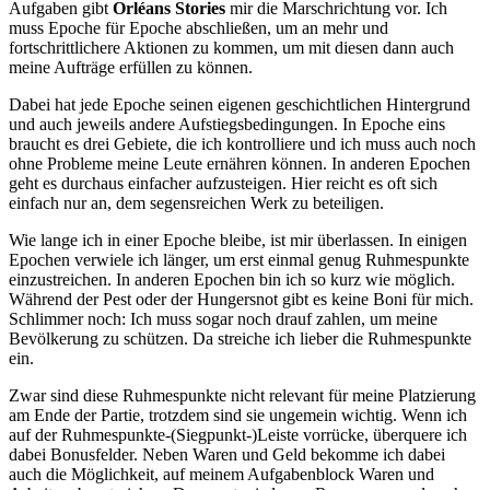
Aufgaben gibt
Orléans Stories
mir die Marschrichtung vor. Ich
muss Epoche für Epoche abschließen, um an mehr und
fortschrittlichere Aktionen zu kommen, um mit diesen dann auch
meine Aufträge erfüllen zu können.
Dabei hat jede Epoche seinen eigenen geschichtlichen Hintergrund
und auch jeweils andere Aufstiegsbedingungen. In Epoche eins
braucht es drei Gebiete, die ich kontrolliere und ich muss auch noch
ohne Probleme meine Leute ernähren können. In anderen Epochen
geht es durchaus einfacher aufzusteigen. Hier reicht es oft sich
einfach nur an, dem segensreichen Werk zu beteiligen.
Wie lange ich in einer Epoche bleibe, ist mir überlassen. In einigen
Epochen verwiele ich länger, um erst einmal genug Ruhmespunkte
einzustreichen. In anderen Epochen bin ich so kurz wie möglich.
Während der Pest oder der Hungersnot gibt es keine Boni für mich.
Schlimmer noch: Ich muss sogar noch drauf zahlen, um meine
Bevölkerung zu schützen. Da streiche ich lieber die Ruhmespunkte
ein.
Zwar sind diese Ruhmespunkte nicht relevant für meine Platzierung
am Ende der Partie, trotzdem sind sie ungemein wichtig. Wenn ich
auf der Ruhmespunkte-(Siegpunkt-)Leiste vorrücke, überquere ich
dabei Bonusfelder. Neben Waren und Geld bekomme ich dabei
auch die Möglichkeit, auf meinem Aufgabenblock Waren und