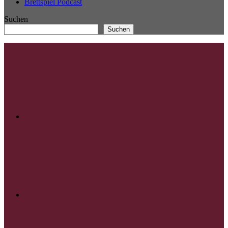
Brettspiel Podcast
Suchen
Suchen
Twitter
Instagram
Twitch