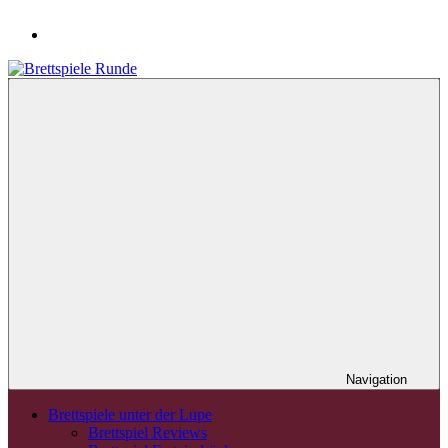
Navigation
Brettspiele unter der Lupe
Brettspiel Reviews