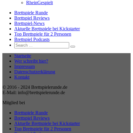
RheinGespielt
Brettspiele Runde
Brettspiel Reviews
Brettspiel-News
Aktuelle Brettspiele bei Kickstarter
Top Brettspiele für 2 Personen
Brettspiel Podcasts
Search
Search
for:
Startseite
Wer schreibt hier?
Impressum
Datenschutzerklärung
Kontakt
© 2016 - 2024 Brettspielerunde.de
E-Mail: info@brettspielerunde.de
Mitglied bei
Brettspiele Runde
Brettspiel Reviews
Aktuelle Brettspiele bei Kickstarter
Top Brettspiele für 2 Personen