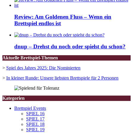
Review: Am Goldenen Fluss – Wenn ein
Brettspiel endlos ist
dnup – Drehst du noch oder spielst du schon?
Aktuelle Brettspiel-Themen
>
Spiel des Jahres 2025: Die Nominierten
>
In kleiner Runde: Unsere liebsten Brettspiele für 2 Personen
Kategorien
Brettspiel Events
SPIEL 16
SPIEL 17
SPIEL 18
SPIEL 19