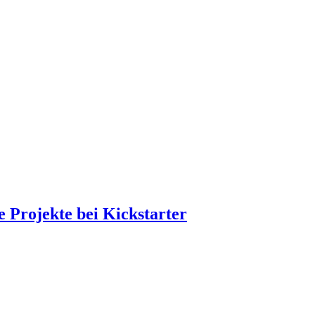
 Projekte bei Kickstarter