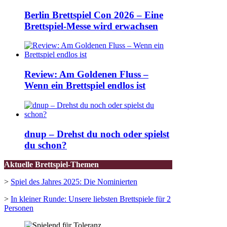
Berlin Brettspiel Con 2026 – Eine
Brettspiel-Messe wird erwachsen
Review: Am Goldenen Fluss –
Wenn ein Brettspiel endlos ist
dnup – Drehst du noch oder spielst
du schon?
Aktuelle Brettspiel-Themen
>
Spiel des Jahres 2025: Die Nominierten
>
In kleiner Runde: Unsere liebsten Brettspiele für 2
Personen