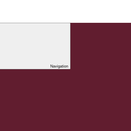
Navigation