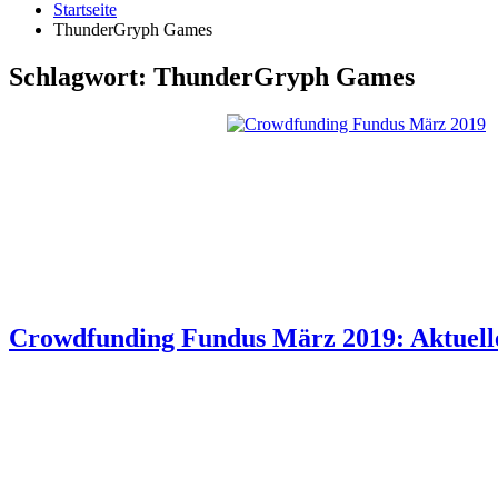
Startseite
ThunderGryph Games
Schlagwort:
ThunderGryph Games
Crowdfunding Fundus März 2019: Aktuelle