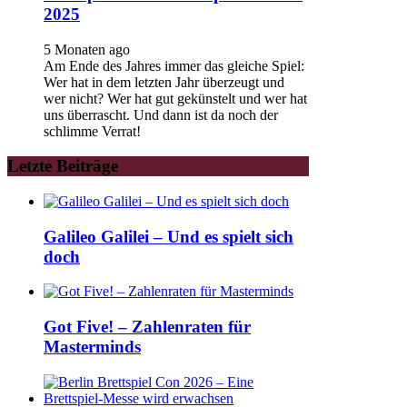
2025
5 Monaten ago
Am Ende des Jahres immer das gleiche Spiel:
Wer hat in dem letzten Jahr überzeugt und
wer nicht? Wer hat gut gekünstelt und wer hat
uns überrascht. Und dann ist da noch der
schlimme Verrat!
Letzte Beiträge
Galileo Galilei – Und es spielt sich
doch
Got Five! – Zahlenraten für
Masterminds