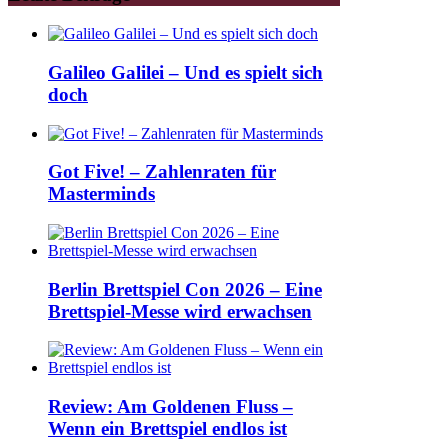
Galileo Galilei – Und es spielt sich
doch
Got Five! – Zahlenraten für
Masterminds
Berlin Brettspiel Con 2026 – Eine
Brettspiel-Messe wird erwachsen
Review: Am Goldenen Fluss –
Wenn ein Brettspiel endlos ist