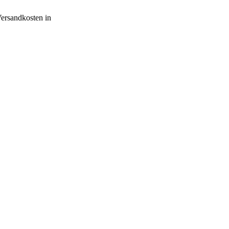
Versandkosten in