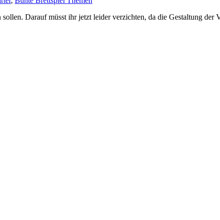
rter
,
Bunte Brettspiel Themen
sollen. Darauf müsst ihr jetzt leider verzichten, da die Gestaltung der 