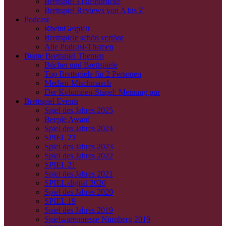
Brettspiel Ersteindrücke
Brettspiel Reviews von A bis Z
Podcast
RheinGespielt
Brettspiele schön vertönt
Alle Podcast-Themen
Bunte Brettspiel Themen
Bücher und Brettspiele
Top Brettspiele für 2 Personen
Medien-Mischmasch
Der Kolumnen-Stapel: Meinung pur
Brettspiel Events
Spiel des Jahres 2025
Beeple Award
Spiel des Jahres 2024
SPIEL 23
Spiel des Jahres 2023
Spiel des Jahres 2022
SPIEL 21
Spiel des Jahres 2021
SPIEL.digital 2020
Spiel des Jahres 2020
SPIEL 19
Spiel des Jahres 2019
Spielwarenmesse Nürnberg 2019