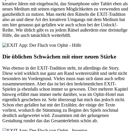
kreative Ideen mit eingebracht, das Smartphone oder Tablet eben als
neues Medium mit seinen eigenen Möglichkeiten zu verwenden und
ganzheitlich zu nutzen. Man merkt den Rätseln die EXIT-Tradition
also an und diese Art des kreativen Umgangs mit dem Medium hat
uns hier genauso gut gefallen wie auch schon bei der Unlock!-
Reihe. Wie üblich gibt es zu jedem Rätsel außerdem eine dreistufige
Hilfe, die auch tatsächlich weiterhilft.
Die üblichen Schwächen mit einer neuen Stärke
Was ebenso in der EXIT-Tradition steht, ist allerdings die Story.
Diese wird wirklich nur ganz am Rand weitererzählt und steht nicht
besonders im Vordergrund. Vieles muss man sich dann auch selbst
zusammenreimen. Aber das ist bei den herkömmlichen EXIT-
Spielen ja ebenfalls schon immer so gewesen. Über mehrere Kapitel
hinweg erfährt man immer mehr darüber, was im Ophir-Hotel nun
eigentlich geschehen ist. Sehr überzeugt hat mich das jedoch nicht.
Schon eher gefallen hat mir der Erzähler, der einige der Texte
vorliest, wodurch die Stimmung zu Beginn des Spiels nochmal
deutlich aufgewertet wird. Zusammen mit der gelungenen
Gestaltung rundet das das Gesamterlebnis schön ab.