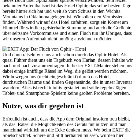
neues Buch über Spukhäuser spurlos verschwunden. Sein letzter
bekannter Aufenthaltsort ist das Hotel Ophir, das seine besten Tage
bereits hinter sich hat und weit ab vom Schuss in den Wichita
Mountains in Oklahoma gelegen ist. Wir sollen den Vermissten
finden. Während wir auf das Hotel zufahren, sorgt ein Komet am
Himmel für wirklich geisterhafte Stimmung und auch die Gerüchte
über seltsame Vorkommnisse und einen Fluch tun ihr Übriges, dass
wir unseren Aufenthalt nicht unnötig ausdehnen möchten.
Und dann rätseln wir uns auch schon durch das Ophir Hotel. Als
quasi Führer dient uns ein Tagebuch von Harlan, dessen Inhalte wir
nach und nach zusammentragen. In bester EXIT-Manier stehen uns
dabei einige knifflige Rätsel im Weg, die gelöst werden möchten.
Wir bewegen uns (recht eingeschränkt) durch das Hotel,
durchsuchen Räume und finden Gegenstände, die in unser Inventar
wandern. Alles ist recht intuitiv gestaltet und sollte regelmäßigen
Tablet- und Smartphone-Spielern keine großen Probleme bereiten.
Nutze, was dir gegeben ist
Erfreulich ist auch, dass die App dem Original insofern treu bleibt,
als das Rätsel die Möglichkeiten des Geräts mit nutzen und man
manchmal wirklich um die Ecke denken muss. Wo beim EXIT die
Spielschachtel, Schere und Stift herhalten müssen, wurden hier