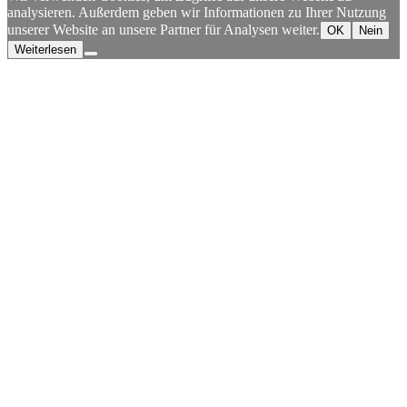
analysieren. Außerdem geben wir Informationen zu Ihrer Nutzung
unserer Website an unsere Partner für Analysen weiter.
OK
Nein
Weiterlesen