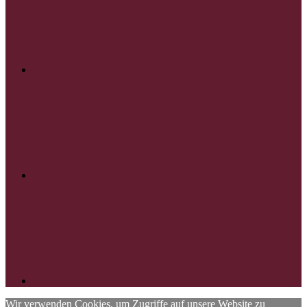
YouTube
RSS
Wir verwenden Cookies, um Zugriffe auf unsere Website zu