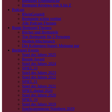
Brettspiel Ersteindrücke
Brettspiel Reviews von A bis Z
Podcast
RheinGespielt
Brettspiele schön vertönt
Alle Podcast-Themen
Bunte Brettspiel Themen
Bücher und Brettspiele
Top Brettspiele für 2 Personen
Medien-Mischmasch
Der Kolumnen-Stapel: Meinung pur
Brettspiel Events
Spiel des Jahres 2025
Beeple Award
Spiel des Jahres 2024
SPIEL 23
Spiel des Jahres 2023
Spiel des Jahres 2022
SPIEL 21
Spiel des Jahres 2021
SPIEL.digital 2020
Spiel des Jahres 2020
SPIEL 19
Spiel des Jahres 2019
Spielwarenmesse Nürnberg 2019