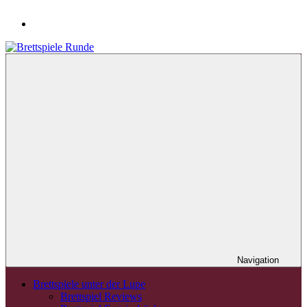
Navigation
Brettspiele unter der Lupe
Brettspiel Reviews