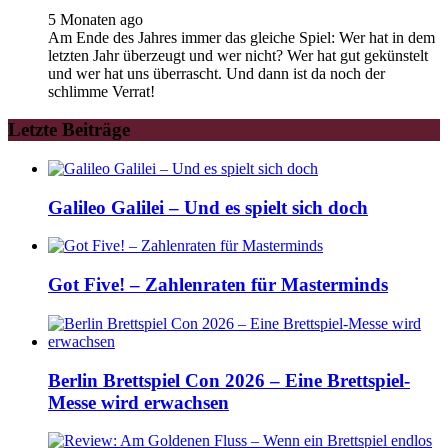
5 Monaten ago
Am Ende des Jahres immer das gleiche Spiel: Wer hat in dem
letzten Jahr überzeugt und wer nicht? Wer hat gut gekünstelt
und wer hat uns überrascht. Und dann ist da noch der
schlimme Verrat!
Letzte Beiträge
Galileo Galilei – Und es spielt sich doch
Got Five! – Zahlenraten für Masterminds
Berlin Brettspiel Con 2026 – Eine Brettspiel-
Messe wird erwachsen