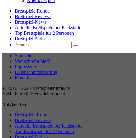
RheinGespielt
Brettspiele Runde
Brettspiel Reviews
Brettspiel-News
Aktuelle Brettspiele bei Kickstarter
Top Brettspiele für 2 Personen
Brettspiel Podcasts
Search
Search
for:
Startseite
Wer schreibt hier?
Impressum
Datenschutzerklärung
Kontakt
© 2016 - 2024 Brettspielerunde.de
E-Mail: info@brettspielerunde.de
Mitglied bei
Brettspiele Runde
Brettspiel Reviews
Aktuelle Brettspiele bei Kickstarter
Top Brettspiele für 2 Personen
Brettspiel Podcast