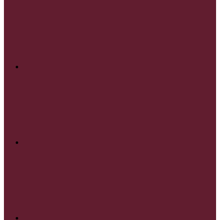
Twitch
Pinterest