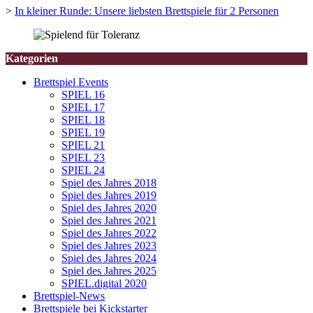
>
In kleiner Runde: Unsere liebsten Brettspiele für 2 Personen
Kategorien
Brettspiel Events
SPIEL 16
SPIEL 17
SPIEL 18
SPIEL 19
SPIEL 21
SPIEL 23
SPIEL 24
Spiel des Jahres 2018
Spiel des Jahres 2019
Spiel des Jahres 2020
Spiel des Jahres 2021
Spiel des Jahres 2022
Spiel des Jahres 2023
Spiel des Jahres 2024
Spiel des Jahres 2025
SPIEL.digital 2020
Brettspiel-News
Brettspiele bei Kickstarter