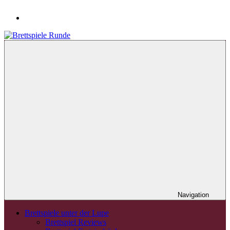
Navigation
Brettspiele unter der Lupe
Brettspiel Reviews