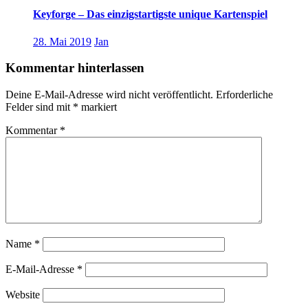
Keyforge – Das einzigstartigste unique Kartenspiel
28. Mai 2019
Jan
Kommentar hinterlassen
Deine E-Mail-Adresse wird nicht veröffentlicht.
Erforderliche
Felder sind mit
*
markiert
Kommentar
*
Name
*
E-Mail-Adresse
*
Website