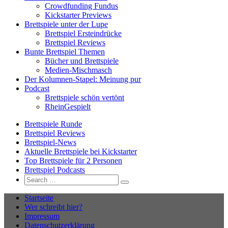
Crowdfunding Fundus
Kickstarter Previews
Brettspiele unter der Lupe
Brettspiel Ersteindrücke
Brettspiel Reviews
Bunte Brettspiel Themen
Bücher und Brettspiele
Medien-Mischmasch
Der Kolumnen-Stapel: Meinung pur
Podcast
Brettspiele schön vertönt
RheinGespielt
Brettspiele Runde
Brettspiel Reviews
Brettspiel-News
Aktuelle Brettspiele bei Kickstarter
Top Brettspiele für 2 Personen
Brettspiel Podcasts
Search
Search
for:
Startseite
Wer schreibt hier?
Impressum
Datenschutzerklärung