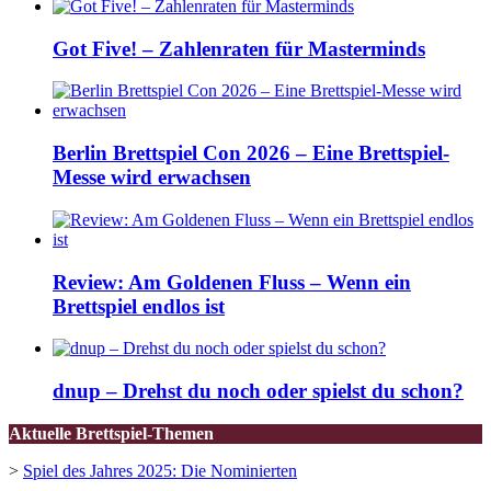
Got Five! – Zahlenraten für Masterminds
Berlin Brettspiel Con 2026 – Eine Brettspiel-
Messe wird erwachsen
Review: Am Goldenen Fluss – Wenn ein
Brettspiel endlos ist
dnup – Drehst du noch oder spielst du schon?
Aktuelle Brettspiel-Themen
>
Spiel des Jahres 2025: Die Nominierten