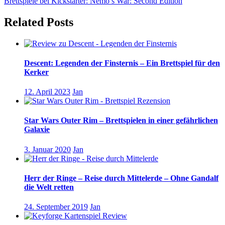
Beitrag:
Nächster
Brettspiele bei Kickstarter: Nemo’s War: Second Edition
Beitrag:
Related Posts
Descent: Legenden der Finsternis – Ein Brettspiel für den
Kerker
12. April 2023
Jan
Star Wars Outer Rim – Brettspielen in einer gefährlichen
Galaxie
3. Januar 2020
Jan
Herr der Ringe – Reise durch Mittelerde – Ohne Gandalf
die Welt retten
24. September 2019
Jan