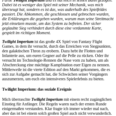
Partie
Twilight Imperium
und es hat mich in seinen Bann gezogen.
Dabei ist es weniger das Spiel mit seiner Mechanik, was mich
überzeugt hat, sondern es ist das, was außerhalb des Spielfeldes
passiert. Die Abkommen, die geschlossen und gebrochen wurden,
die Erklärungen die gegeben wurden, warum man seine Streitmacht
jetzt einsetzen musste, um das System zu befreien. Der sicher
geglaubte Sieg verhindert durch diese eine verdammte Karte,
gespielt im richtigen Moment.
Twilight Imperium
ist das große 4X Spiel von Fantasy Flight
Games, in dem ihr versucht, durch das Erreichen von Siegpunkten,
den galaktischen Thron zu erobern. Dazu hebt ihr Flotten und
Infanterie aus, um euren Gegner auf die Pelle zu rücken. Oder ihr
versucht im Technologie-Rennen die Nase vorn zu haben, um als
Abschreckung eine mächtige Kampfstation euer Eigen zu nennen.
Mittlerweile ist die vierte Edition auf den Markt gekommen, die es
sich zur Aufgabe gemacht hat, die Schwächen seiner Vorgängers
auszumerzen, um euch ein intensiveres Spielerlebnis zu bieten.
Twilight Imperium: das soziale Ereignis
Mich überraschte
Twilight Imperium
mit einem recht zugänglichen
Einstieg für Anfänger. Die Regeln waren nach der ersten Runde
einigermaßen verstanden. Klar fragte ich immer wieder mal nach,
aber das ist bei einem solch großen Spiel auch nicht verwunderlich.