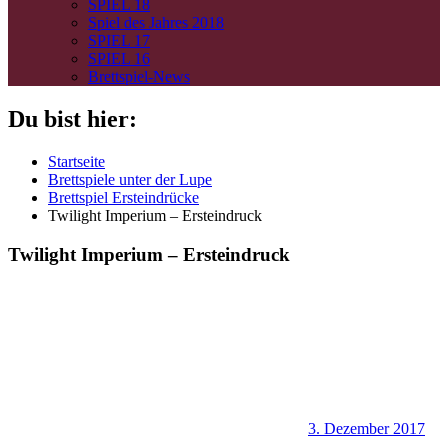
SPIEL 18
Spiel des Jahres 2018
SPIEL 17
SPIEL 16
Brettspiel-News
Du bist hier:
Startseite
Brettspiele unter der Lupe
Brettspiel Ersteindrücke
Twilight Imperium – Ersteindruck
Twilight Imperium – Ersteindruck
3. Dezember 2017