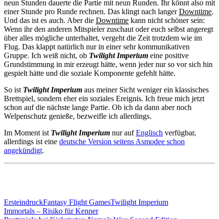
neun Stunden dauerte die Partie mit neun Runden. Ihr könnt also mit
einer Stunde pro Runde rechnen. Das klingt nach langer
Downtime
.
Und das ist es auch. Aber die
Downtime
kann nicht schöner sein:
Wenn ihr den anderen Mitspieler zuschaut oder euch selbst angeregt
über alles mögliche unterhaltet, vergeht die Zeit trotzdem wie im
Flug. Das klappt natürlich nur in einer sehr kommunikativen
Gruppe. Ich weiß nicht, ob
Twilight Imperium
eine positive
Grundstimmung in mir erzeugt hätte, wenn jeder nur so vor sich hin
gespielt hätte und die soziale Komponente gefehlt hätte.
So ist
Twilight Imperium
aus meiner Sicht weniger ein klassisches
Brettspiel, sondern eher ein soziales Ereignis. Ich freue mich jetzt
schon auf die nächste lange Partie. Ob ich da dann aber noch
Welpenschutz genieße, bezweifle ich allerdings.
Im Moment ist
Twilight Imperium
nur auf
Englisch
verfügbar,
allerdings ist eine
deutsche Version seitens Asmodee schon
angekündigt
.
Ersteindruck
Fantasy Flight Games
Twilight Imperium
Beitragsnavigation
Vorheriger
Immortals – Risiko für Kenner