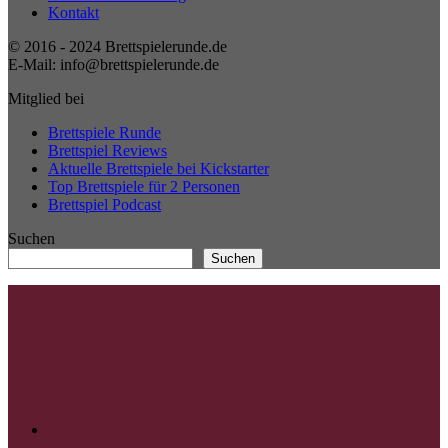
Kontakt
© 2016 - 2024 Brettspielerunde.de
E-Mail: info@brettspielerunde.de
Mitglied bei
Brettspiele Runde
Brettspiel Reviews
Aktuelle Brettspiele bei Kickstarter
Top Brettspiele für 2 Personen
Brettspiel Podcast
Suchen
Suchen
Twitter
Instagram