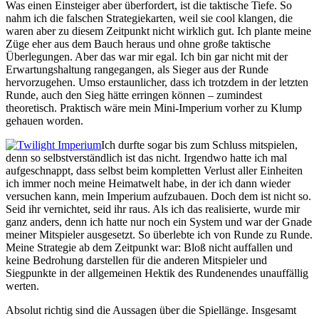
Was einen Einsteiger aber überfordert, ist die taktische Tiefe. So
nahm ich die falschen Strategiekarten, weil sie cool klangen, die
waren aber zu diesem Zeitpunkt nicht wirklich gut. Ich plante meine
Züge eher aus dem Bauch heraus und ohne große taktische
Überlegungen. Aber das war mir egal. Ich bin gar nicht mit der
Erwartungshaltung rangegangen, als Sieger aus der Runde
hervorzugehen. Umso erstaunlicher, dass ich trotzdem in der letzten
Runde, auch den Sieg hätte erringen können – zumindest
theoretisch. Praktisch wäre mein Mini-Imperium vorher zu Klump
gehauen worden.
Ich durfte sogar bis zum Schluss mitspielen,
denn so selbstverständlich ist das nicht. Irgendwo hatte ich mal
aufgeschnappt, dass selbst beim kompletten Verlust aller Einheiten
ich immer noch meine Heimatwelt habe, in der ich dann wieder
versuchen kann, mein Imperium aufzubauen. Doch dem ist nicht so.
Seid ihr vernichtet, seid ihr raus. Als ich das realisierte, wurde mir
ganz anders, denn ich hatte nur noch ein System und war der Gnade
meiner Mitspieler ausgesetzt. So überlebte ich von Runde zu Runde.
Meine Strategie ab dem Zeitpunkt war: Bloß nicht auffallen und
keine Bedrohung darstellen für die anderen Mitspieler und
Siegpunkte in der allgemeinen Hektik des Rundenendes unauffällig
werten.
Absolut richtig sind die Aussagen über die Spiellänge. Insgesamt