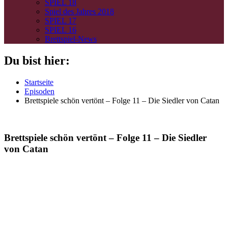
SPIEL 18
Spiel des Jahres 2018
SPIEL 17
SPIEL 16
Brettspiel-News
Du bist hier:
Startseite
Episoden
Brettspiele schön vertönt – Folge 11 – Die Siedler von Catan
Brettspiele schön vertönt – Folge 11 – Die Siedler
von Catan