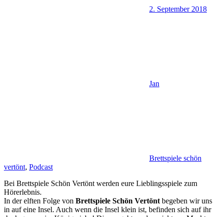
2. September 2018
Jan
Brettspiele schön
vertönt
,
Podcast
Bei Brettspiele Schön Vertönt werden eure Lieblingsspiele zum
Hörerlebnis.
In der elften Folge von
Brettspiele Schön Vertönt
begeben wir uns
in auf eine Insel. Auch wenn die Insel klein ist, befinden sich auf ihr