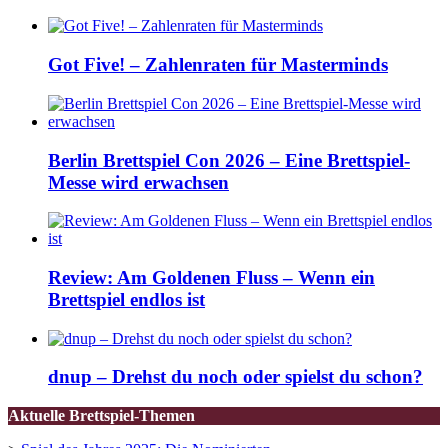
Got Five! – Zahlenraten für Masterminds
Berlin Brettspiel Con 2026 – Eine Brettspiel-
Messe wird erwachsen
Review: Am Goldenen Fluss – Wenn ein
Brettspiel endlos ist
dnup – Drehst du noch oder spielst du schon?
Aktuelle Brettspiel-Themen