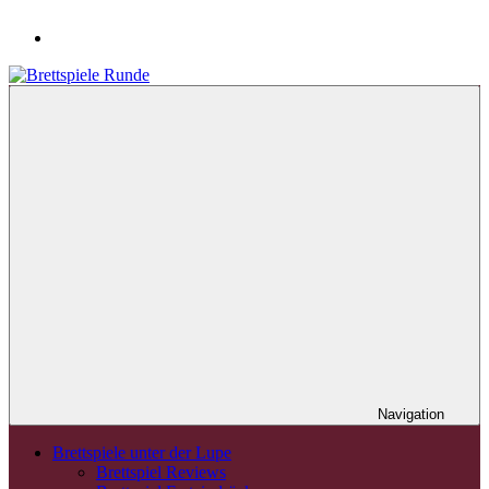
Navigation
Brettspiele unter der Lupe
Brettspiel Reviews