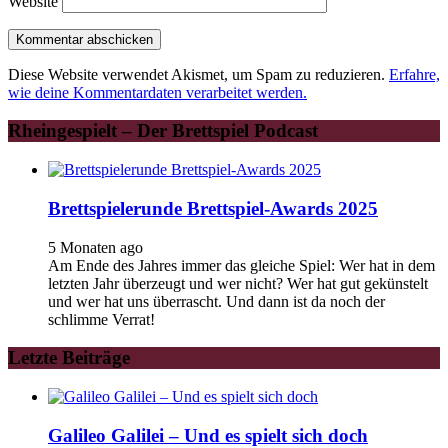
Website
Diese Website verwendet Akismet, um Spam zu reduzieren.
Erfahre,
wie deine Kommentardaten verarbeitet werden.
Rheingespielt – Der Brettspiel Podcast
Brettspielerunde Brettspiel-Awards 2025
5 Monaten ago
Am Ende des Jahres immer das gleiche Spiel: Wer hat in dem
letzten Jahr überzeugt und wer nicht? Wer hat gut gekünstelt
und wer hat uns überrascht. Und dann ist da noch der
schlimme Verrat!
Letzte Beiträge
Galileo Galilei – Und es spielt sich doch