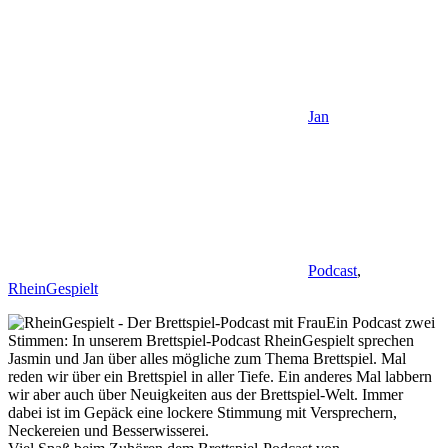
Jan
Podcast
,
RheinGespielt
Ein Podcast zwei
Stimmen: In unserem Brettspiel-Podcast RheinGespielt sprechen
Jasmin und Jan über alles mögliche zum Thema Brettspiel. Mal
reden wir über ein Brettspiel in aller Tiefe. Ein anderes Mal labbern
wir aber auch über Neuigkeiten aus der Brettspiel-Welt. Immer
dabei ist im Gepäck eine lockere Stimmung mit Versprechern,
Neckereien und Besserwisserei.