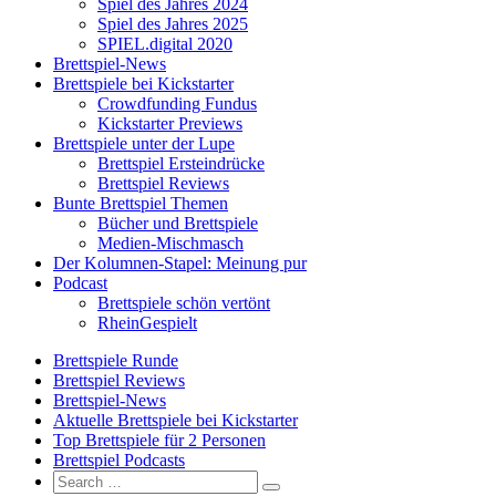
Spiel des Jahres 2024
Spiel des Jahres 2025
SPIEL.digital 2020
Brettspiel-News
Brettspiele bei Kickstarter
Crowdfunding Fundus
Kickstarter Previews
Brettspiele unter der Lupe
Brettspiel Ersteindrücke
Brettspiel Reviews
Bunte Brettspiel Themen
Bücher und Brettspiele
Medien-Mischmasch
Der Kolumnen-Stapel: Meinung pur
Podcast
Brettspiele schön vertönt
RheinGespielt
Brettspiele Runde
Brettspiel Reviews
Brettspiel-News
Aktuelle Brettspiele bei Kickstarter
Top Brettspiele für 2 Personen
Brettspiel Podcasts
Search
Search