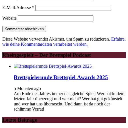
E-Mail-Adresse
*
Website
Diese Website verwendet Akismet, um Spam zu reduzieren.
Erfahre,
wie deine Kommentardaten verarbeitet werden.
Rheingespielt – Der Brettspiel Podcast
Brettspielerunde Brettspiel-Awards 2025
5 Monaten ago
Am Ende des Jahres immer das gleiche Spiel: Wer hat in dem
letzten Jahr überzeugt und wer nicht? Wer hat gut gekünstelt
und wer hat uns überrascht. Und dann ist da noch der
schlimme Verrat!
Letzte Beiträge