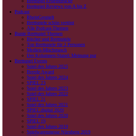
Brettspiel Ersteindrücke
Brettspiel Reviews von A bis Z
Podcast
RheinGespielt
Brettspiele schön vertönt
Alle Podcast-Themen
Bunte Brettspiel Themen
Bücher und Brettspiele
Top Brettspiele für 2 Personen
Medien-Mischmasch
Der Kolumnen-Stapel: Meinung pur
Brettspiel Events
Spiel des Jahres 2025
Beeple Award
Spiel des Jahres 2024
SPIEL 23
Spiel des Jahres 2023
Spiel des Jahres 2022
SPIEL 21
Spiel des Jahres 2021
SPIEL.digital 2020
Spiel des Jahres 2020
SPIEL 19
Spiel des Jahres 2019
Spielwarenmesse Nürnberg 2019