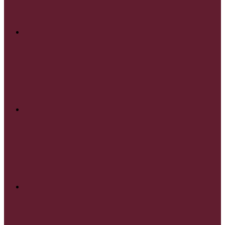
Instagram
Twitch
Pinterest