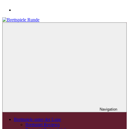
Navigation
Brettspiele unter der Lupe
Brettspiel Reviews