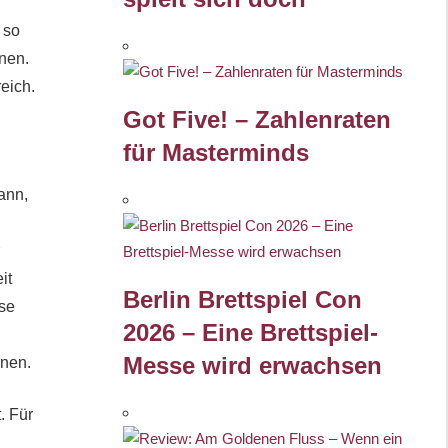
 so
nen.
eich.
Got Five! – Zahlenraten
für Masterminds
ann,
it
Berlin Brettspiel Con
ise
2026 – Eine Brettspiel-
Messe wird erwachsen
nnen.
. Für