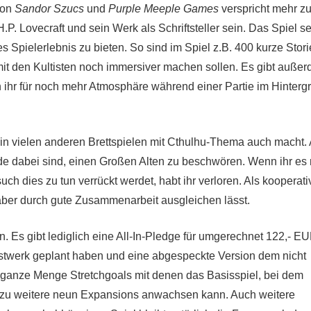
on
Sandor Szucs
und
Purple Meeple Games
verspricht mehr z
.P. Lovecraft und sein Werk als Schriftsteller sein. Das Spiel se
s Spielerlebnis zu bieten. So sind im Spiel z.B. 400 kurze Stori
 mit den Kultisten noch immersiver machen sollen. Es gibt auße
n ihr für noch mehr Atmosphäre während einer Partie im Hinterg
 in vielen anderen Brettspielen mit Cthulhu-Thema auch macht. 
de dabei sind, einen Großen Alten zu beschwören. Wenn ihr es 
such dies zu tun verrückt werdet, habt ihr verloren. Als kooperat
h aber durch gute Zusammenarbeit ausgleichen lässt.
 Es gibt lediglich eine All-In-Pledge für umgerechnet 122,- EU
nstwerk geplant haben und eine abgespeckte Version dem nicht
 ganze Menge Stretchgoals mit denen das Basisspiel, bei dem
is zu weitere neun Expansions anwachsen kann. Auch weitere