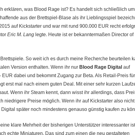
h erklären, was Blood Rage ist? Es handelt sich schließlich um
ffende aus der Brettspiel-Blase als ihr Lieblingsspiel bezeich
2015 auf Kickstarter und war mit rund 900.000 EUR recht erfolgr
utor
Eric M. Lang
legte. Heute ist er bekanntermaßen Director of
 Brettspiele. So weit ich es durch meine Recherche beurteilen k
italen Version enthalten. Wenn ihr nur
Blood Rage Digital
auf
3,- EUR dabei und bekommt Zugang zur Beta. Als Retail-Preis für
t erst mal nach einem guten Deal. Mit einer sehr kurzen Laufze
aut. Wenn ihr Steam kennt, dann wisst ihr allerdings, dass Pre
h niedrigere Preise möglich. Wenn ihr auf Kickstarter also nicht
e Digital später noch mindestens genauso günstig kaufen zu kö
eine klare Mehrheit der bisherigen Unterstützer interessanter ist
uch echte Miniaturen. Das sind zum einen die neu gestalteten