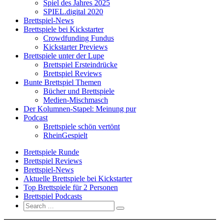
Spiel des Jahres 2025
SPIEL.digital 2020
Brettspiel-News
Brettspiele bei Kickstarter
Crowdfunding Fundus
Kickstarter Previews
Brettspiele unter der Lupe
Brettspiel Ersteindrücke
Brettspiel Reviews
Bunte Brettspiel Themen
Bücher und Brettspiele
Medien-Mischmasch
Der Kolumnen-Stapel: Meinung pur
Podcast
Brettspiele schön vertönt
RheinGespielt
Brettspiele Runde
Brettspiel Reviews
Brettspiel-News
Aktuelle Brettspiele bei Kickstarter
Top Brettspiele für 2 Personen
Brettspiel Podcasts
Search
Search
for: