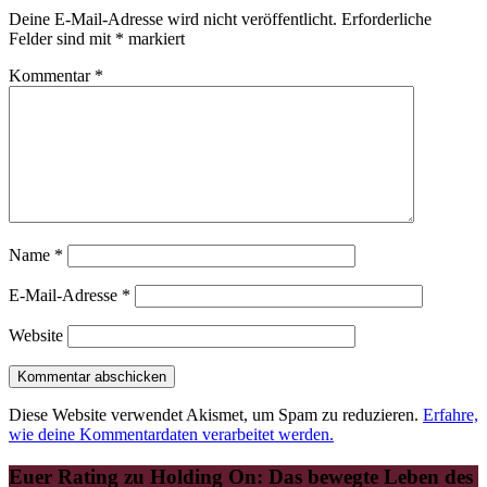
Deine E-Mail-Adresse wird nicht veröffentlicht.
Erforderliche
Felder sind mit
*
markiert
Kommentar
*
Name
*
E-Mail-Adresse
*
Website
Diese Website verwendet Akismet, um Spam zu reduzieren.
Erfahre,
wie deine Kommentardaten verarbeitet werden.
Euer Rating zu Holding On: Das bewegte Leben des