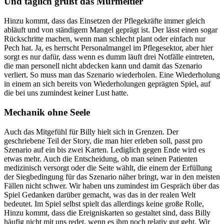
Und täglich grüßt das Murmeltier
Hinzu kommt, dass das Einsetzen der Pflegekräfte immer gleich
abläuft und von ständigem Mangel geprägt ist. Der lässt einen sogar
Rückschritte machen, wenn man schlecht plant oder einfach nur
Pech hat. Ja, es herrscht Personalmangel im Pflegesektor, aber hier
sorgt es nur dafür, dass wenn es dumm läuft drei Notfälle eintreten,
die man personell nicht abdecken kann und damit das Szenario
verliert. So muss man das Szenario wiederholen. Eine Wiederholung
in einem an sich bereits von Wiederholungen geprägten Spiel, auf
die bei uns zumindest keiner Lust hatte.
Mechanik ohne Seele
Auch das Mitgefühl für Billy hielt sich in Grenzen. Der
geschriebene Teil der Story, die man hier erleben soll, passt pro
Szenario auf ein bis zwei Karten. Lediglich gegen Ende wird es
etwas mehr. Auch die Entscheidung, ob man seinen Patienten
medizinisch versorgt oder die Seite wählt, die einem der Erfüllung
der Siegbedingung für das Szenario näher bringt, war in den meisten
Fällen nicht schwer. Wir haben uns zumindest im Gespräch über das
Spiel Gedanken darüber gemacht, was das in der realen Welt
bedeutet. Im Spiel selbst spielt das allerdings keine große Rolle,
Hinzu kommt, dass die Ereigniskarten so gestaltet sind, dass Billy
häufig nicht mit uns redet, wenn es ihm noch relativ gut geht. Wir