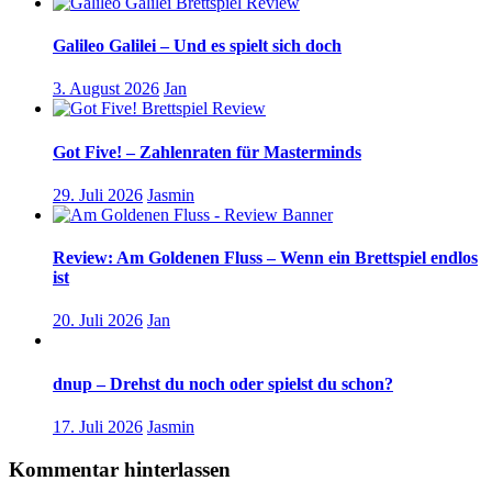
Galileo Galilei – Und es spielt sich doch
3. August 2026
Jan
Got Five! – Zahlenraten für Masterminds
29. Juli 2026
Jasmin
Review: Am Goldenen Fluss – Wenn ein Brettspiel endlos
ist
20. Juli 2026
Jan
dnup – Drehst du noch oder spielst du schon?
17. Juli 2026
Jasmin
Kommentar hinterlassen