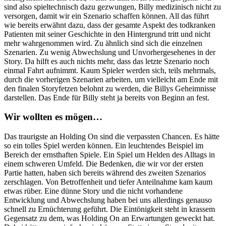
sind also spieltechnisch dazu gezwungen, Billy medizinisch nicht zu
versorgen, damit wir ein Szenario schaffen können. All das führt
wie bereits erwähnt dazu, dass der gesamte Aspekt des todkranken
Patienten mit seiner Geschichte in den Hintergrund tritt und nicht
mehr wahrgenommen wird. Zu ähnlich sind sich die einzelnen
Szenarien. Zu wenig Abwechslung und Unvorhergesehenes in der
Story. Da hilft es auch nichts mehr, dass das letzte Szenario noch
einmal Fahrt aufnimmt. Kaum Spieler werden sich, teils mehrmals,
durch die vorherigen Szenarien arbeiten, um vielleicht am Ende mit
den finalen Storyfetzen belohnt zu werden, die Billys Geheimnisse
darstellen. Das Ende für Billy steht ja bereits von Beginn an fest.
Wir wollten es mögen…
Das traurigste an Holding On sind die verpassten Chancen. Es hätte
so ein tolles Spiel werden können. Ein leuchtendes Beispiel im
Bereich der ernsthaften Spiele. Ein Spiel um Helden des Alltags in
einem schweren Umfeld. Die Bedenken, die wir vor der ersten
Partie hatten, haben sich bereits während des zweiten Szenarios
zerschlagen. Von Betroffenheit und tiefer Anteilnahme kam kaum
etwas rüber. Eine dünne Story und die nicht vorhandene
Entwicklung und Abwechslung haben bei uns allerdings genauso
schnell zu Ernüchterung geführt. Die Eintönigkeit steht in krassem
Gegensatz zu dem, was Holding On an Erwartungen geweckt hat.