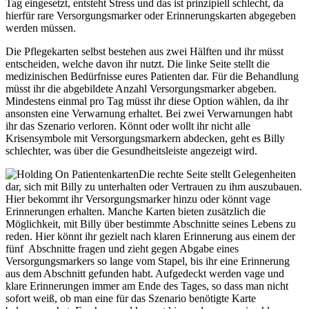
Tag eingesetzt, entsteht Stress und das ist prinzipiell schlecht, da
hierfür rare Versorgungsmarker oder Erinnerungskarten abgegeben
werden müssen.
Die Pflegekarten selbst bestehen aus zwei Hälften und ihr müsst
entscheiden, welche davon ihr nutzt. Die linke Seite stellt die
medizinischen Bedürfnisse eures Patienten dar. Für die Behandlung
müsst ihr die abgebildete Anzahl Versorgungsmarker abgeben.
Mindestens einmal pro Tag müsst ihr diese Option wählen, da ihr
ansonsten eine Verwarnung erhaltet. Bei zwei Verwarnungen habt
ihr das Szenario verloren. Könnt oder wollt ihr nicht alle
Krisensymbole mit Versorgungsmarkern abdecken, geht es Billy
schlechter, was über die Gesundheitsleiste angezeigt wird.
Die rechte Seite stellt Gelegenheiten
dar, sich mit Billy zu unterhalten oder Vertrauen zu ihm auszubauen.
Hier bekommt ihr Versorgungsmarker hinzu oder könnt vage
Erinnerungen erhalten. Manche Karten bieten zusätzlich die
Möglichkeit, mit Billy über bestimmte Abschnitte seines Lebens zu
reden. Hier könnt ihr gezielt nach klaren Erinnerung aus einem der
fünf Abschnitte fragen und zieht gegen Abgabe eines
Versorgungsmarkers so lange vom Stapel, bis ihr eine Erinnerung
aus dem Abschnitt gefunden habt. Aufgedeckt werden vage und
klare Erinnerungen immer am Ende des Tages, so dass man nicht
sofort weiß, ob man eine für das Szenario benötigte Karte