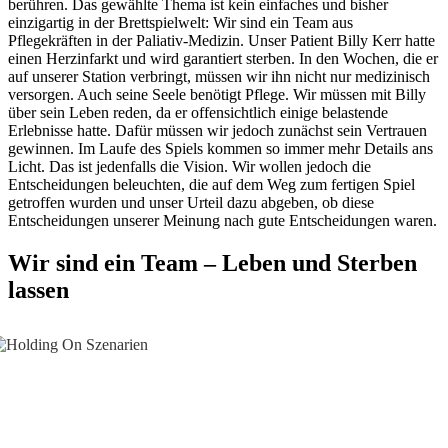
berühren. Das gewählte Thema ist kein einfaches und bisher
einzigartig in der Brettspielwelt: Wir sind ein Team aus
Pflegekräften in der Paliativ-Medizin. Unser Patient Billy Kerr hatte
einen Herzinfarkt und wird garantiert sterben. In den Wochen, die er
auf unserer Station verbringt, müssen wir ihn nicht nur medizinisch
versorgen. Auch seine Seele benötigt Pflege. Wir müssen mit Billy
über sein Leben reden, da er offensichtlich einige belastende
Erlebnisse hatte. Dafür müssen wir jedoch zunächst sein Vertrauen
gewinnen. Im Laufe des Spiels kommen so immer mehr Details ans
Licht. Das ist jedenfalls die Vision. Wir wollen jedoch die
Entscheidungen beleuchten, die auf dem Weg zum fertigen Spiel
getroffen wurden und unser Urteil dazu abgeben, ob diese
Entscheidungen unserer Meinung nach gute Entscheidungen waren.
Wir sind ein Team – Leben und Sterben
lassen