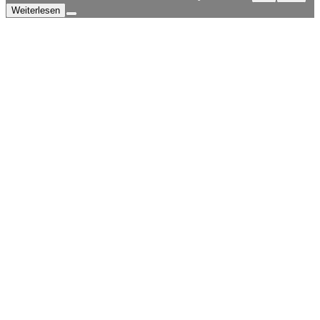
Weiterlesen