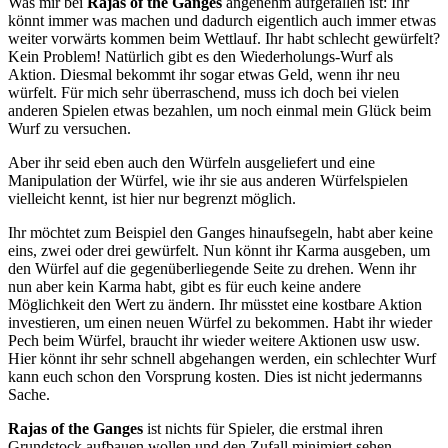
Was mir bei
Rajas of the Ganges
angenehm aufgefallen ist: Ihr
könnt immer was machen und dadurch eigentlich auch immer etwas
weiter vorwärts kommen beim Wettlauf. Ihr habt schlecht gewürfelt?
Kein Problem! Natürlich gibt es den Wiederholungs-Wurf als
Aktion. Diesmal bekommt ihr sogar etwas Geld, wenn ihr neu
würfelt. Für mich sehr überraschend, muss ich doch bei vielen
anderen Spielen etwas bezahlen, um noch einmal mein Glück beim
Wurf zu versuchen.
Aber ihr seid eben auch den Würfeln ausgeliefert und eine
Manipulation der Würfel, wie ihr sie aus anderen Würfelspielen
vielleicht kennt, ist hier nur begrenzt möglich.
Ihr möchtet zum Beispiel den Ganges hinaufsegeln, habt aber keine
eins, zwei oder drei gewürfelt. Nun könnt ihr Karma ausgeben, um
den Würfel auf die gegenüberliegende Seite zu drehen. Wenn ihr
nun aber kein Karma habt, gibt es für euch keine andere
Möglichkeit den Wert zu ändern. Ihr müsstet eine kostbare Aktion
investieren, um einen neuen Würfel zu bekommen. Habt ihr wieder
Pech beim Würfel, braucht ihr wieder weitere Aktionen usw usw.
Hier könnt ihr sehr schnell abgehangen werden, ein schlechter Wurf
kann euch schon den Vorsprung kosten. Dies ist nicht jedermanns
Sache.
Rajas of the Ganges
ist nichts für Spieler, die erstmal ihren
Grundstock aufbauen wollen und den Zufall minimiert sehen