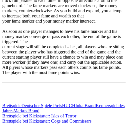
track run parallel to each other in opposite directions around the
gameboard. The fame markers are moved clockwise, the money
markers, counter-clockwise. As you build and expand, you attempt
to increase both your fame and wealth so that
your fame marker and your money marker intersect.
As soon as one player manages to have his fame marker and his
money marker converge or pass each other, the end of the game is
triggered. The
current stage will still be completed – i.e., all players who are sitting
between the player who has triggered the end of the game and the
current starting player still have a chance to win and may place one
more worker (if they have one) and carry out the applicable action.
All plyers whose markers pass each others counts his fame points.
The player with the most fame points wins.
Brettspiele
Deutscher Spiele Preis
HUCH
Inka Brand
Kennerspiel des
Jahres
Markus Brand
Beitragsnavigation
Vorheriger
Brettspiele bei Kickstarter: Isles of Terror
Beitrag:
Nächster
Brettspiele bei Kickstarter: Cogs and Commissars
Beitrag: