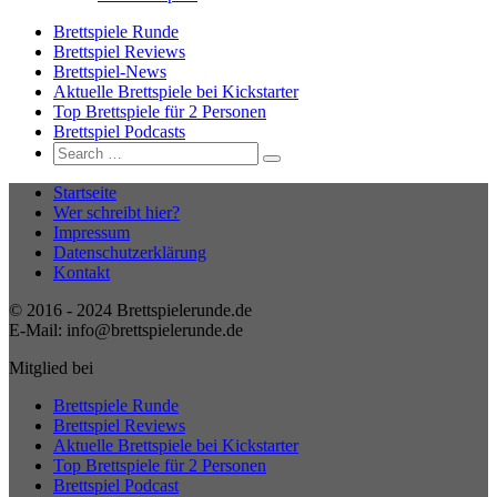
Brettspiele Runde
Brettspiel Reviews
Brettspiel-News
Aktuelle Brettspiele bei Kickstarter
Top Brettspiele für 2 Personen
Brettspiel Podcasts
Search
Search
for:
Startseite
Wer schreibt hier?
Impressum
Datenschutzerklärung
Kontakt
© 2016 - 2024 Brettspielerunde.de
E-Mail: info@brettspielerunde.de
Mitglied bei
Brettspiele Runde
Brettspiel Reviews
Aktuelle Brettspiele bei Kickstarter
Top Brettspiele für 2 Personen
Brettspiel Podcast