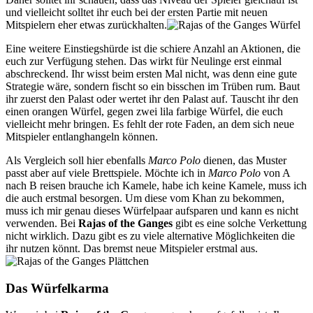
und vielleicht solltet ihr euch bei der ersten Partie mit neuen
Mitspielern eher etwas zurückhalten.
Eine weitere Einstiegshürde ist die schiere Anzahl an Aktionen, die
euch zur Verfügung stehen. Das wirkt für Neulinge erst einmal
abschreckend. Ihr wisst beim ersten Mal nicht, was denn eine gute
Strategie wäre, sondern fischt so ein bisschen im Trüben rum. Baut
ihr zuerst den Palast oder wertet ihr den Palast auf. Tauscht ihr den
einen orangen Würfel, gegen zwei lila farbige Würfel, die euch
vielleicht mehr bringen. Es fehlt der rote Faden, an dem sich neue
Mitspieler entlanghangeln können.
Als Vergleich soll hier ebenfalls
Marco Polo
dienen, das Muster
passt aber auf viele Brettspiele. Möchte ich in
Marco Polo
von A
nach B reisen brauche ich Kamele, habe ich keine Kamele, muss ich
die auch erstmal besorgen. Um diese vom Khan zu bekommen,
muss ich mir genau dieses Würfelpaar aufsparen und kann es nicht
verwenden. Bei
Rajas of the Ganges
gibt es eine solche Verkettung
nicht wirklich. Dazu gibt es zu viele alternative Möglichkeiten die
ihr nutzen könnt. Das bremst neue Mitspieler erstmal aus.
Das Würfelkarma