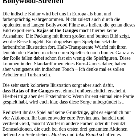
Bollywood-Streifen
Die indische Kultur wird bei uns in Europa als bunt und
farbenprächtig wahrgenommen. Nicht zuletzt auch durch die
opulenten und langen Bollywood Filme aus Indien, die genau dieses
Bild exportieren.
Rajas of the Ganges
macht hierbei keine
Ausnahme. Die Packung mit ihrem großen und bunten Bild zeigt,
wo die Reise hingeht. Ein doppelseitiger Spielplan setzt die
farbenfrohe Illustration fort. Halb-Transparente Würfel mit ihren
leuchtenden Farben machen euren Spieltisch noch bunter. Ganz aus
der Rolle fallen dabei schon fast ein wenig die Spielfiguren. Diese
kommen in den Standardfarben eines Euro-Games daher, haben
aber wenigstens ein indischen Touch – Ich denke mal es sollen
Arbeiter mit Turban sein.
Die sehr stark kolorierte Illustration sorgt aber auch dafür,
dass
Rajas of the Ganges
erst einmal unübersichtlich erscheint.
Hierbei trügt aber der Ersteindruck: Wenn ihr erst einmal eine Partie
gespielt habt, wird euch klar, dass diese Sorge unbegründet ist.
Reduziert ihr das Spiel auf seine Grundzüge, gibt es eigentlich nur
vier Aktionen. Ihr baut entweder eure Provinz aus, handelt und
verdient Geld, tauscht Würfel in andere Farben oder ihr benutzt
Bonusaktionen, die euch bei den ersten drei genannten Aktionen
helfend zur Seite stehen.
Markus
und
Inka Brand
schaffen es