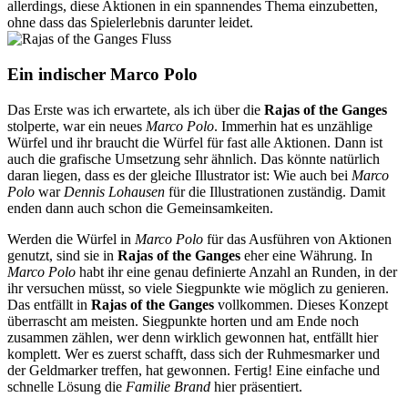
allerdings, diese Aktionen in ein spannendes Thema einzubetten,
ohne dass das Spielerlebnis darunter leidet.
Ein indischer Marco Polo
Das Erste was ich erwartete, als ich über die
Rajas of the Ganges
stolperte, war ein neues
Marco Polo
. Immerhin hat es unzählige
Würfel und ihr braucht die Würfel für fast alle Aktionen. Dann ist
auch die grafische Umsetzung sehr ähnlich. Das könnte natürlich
daran liegen, dass es der gleiche Illustrator ist: Wie auch bei
Marco
Polo
war
Dennis Lohausen
für die Illustrationen zuständig. Damit
enden dann auch schon die Gemeinsamkeiten.
Werden die Würfel in
Marco Polo
für das Ausführen von Aktionen
genutzt, sind sie in
Rajas of the Ganges
eher eine Währung. In
Marco Polo
habt ihr eine genau definierte Anzahl an Runden, in der
ihr versuchen müsst, so viele Siegpunkte wie möglich zu genieren.
Das entfällt in
Rajas of the Ganges
vollkommen. Dieses Konzept
überrascht am meisten. Siegpunkte horten und am Ende noch
zusammen zählen, wer denn wirklich gewonnen hat, entfällt hier
komplett. Wer es zuerst schafft, dass sich der Ruhmesmarker und
der Geldmarker treffen, hat gewonnen. Fertig! Eine einfache und
schnelle Lösung die
Familie Brand
hier präsentiert.