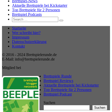
Brettspiel-News
Aktuelle Brettspiele bei Kickstarter
Top Brettspiele für 2 Personen
Brettspiel Podcasts
Search
Search
for:
Startseite
Wer schreibt hier?
Impressum
Datenschutzerklärung
Kontakt
© 2016 - 2024 Brettspielerunde.de
E-Mail: info@brettspielerunde.de
Mitglied bei
Brettspiele Runde
Brettspiel Reviews
Aktuelle Brettspiele bei Kickstarter
Top Brettspiele für 2 Personen
Brettspiel Podcast
Suchen
Suchen