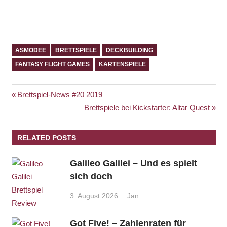
ASMODEE
BRETTSPIELE
DECKBUILDING
FANTASY FLIGHT GAMES
KARTENSPIELE
Beitragsnavigation
Vorheriger
Brettspiel-News #20 2019
Beitrag:
Nächster
Brettspiele bei Kickstarter: Altar Quest
Beitrag:
RELATED POSTS
Galileo Galilei – Und es spielt
sich doch
3. August 2026
Jan
Got Five! – Zahlenraten für