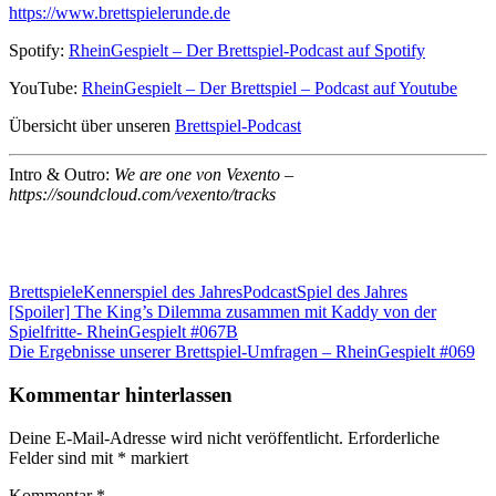
https://www.brettspielerunde.de
Spotify:
RheinGespielt – Der Brettspiel-Podcast auf Spotify
YouTube:
RheinGespielt – Der Brettspiel – Podcast auf Youtube
Übersicht über unseren
Brettspiel-Podcast
Intro & Outro:
We are one von Vexento –
https://soundcloud.com/vexento/tracks
Brettspiele
Kennerspiel des Jahres
Podcast
Spiel des Jahres
Beitragsnavigation
Vorheriger
[Spoiler] The King’s Dilemma zusammen mit Kaddy von der
Beitrag:
Spielfritte- RheinGespielt #067B
Nächster
Die Ergebnisse unserer Brettspiel-Umfragen – RheinGespielt #069
Beitrag:
Kommentar hinterlassen
Deine E-Mail-Adresse wird nicht veröffentlicht.
Erforderliche
Felder sind mit
*
markiert
Kommentar
*