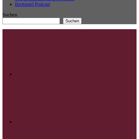
Brettspiel Podcast
Suchen
Suchen
Twitter
Instagram
Twitch