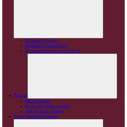
öffnen
Brettspiel Reviews
Brettspiel Ersteindrücke
Brettspiel Reviews von A bis Z
Unterm
öffnen
Podcast
RheinGespielt
Brettspiele schön vertönt
Alle Podcast-Themen
Bunte Brettspiel Themen
Untermenü
öffnen