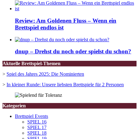
Review: Am Goldenen Fluss – Wenn ein
Brettspiel endlos ist
dnup – Drehst du noch oder spielst du schon?
Aktuelle Brettspiel-Themen
>
Spiel des Jahres 2025: Die Nominierten
>
In kleiner Runde: Unsere liebsten Brettspiele für 2 Personen
Kategorien
Brettspiel Events
SPIEL 16
SPIEL 17
SPIEL 18
SPIEL 19