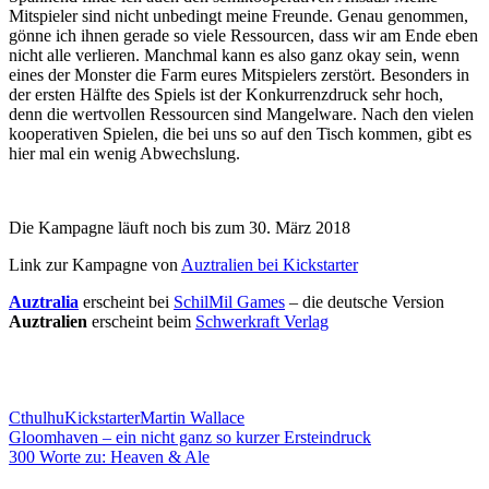
Mitspieler sind nicht unbedingt meine Freunde. Genau genommen,
gönne ich ihnen gerade so viele Ressourcen, dass wir am Ende eben
nicht alle verlieren. Manchmal kann es also ganz okay sein, wenn
eines der Monster die Farm eures Mitspielers zerstört. Besonders in
der ersten Hälfte des Spiels ist der Konkurrenzdruck sehr hoch,
denn die wertvollen Ressourcen sind Mangelware. Nach den vielen
kooperativen Spielen, die bei uns so auf den Tisch kommen, gibt es
hier mal ein wenig Abwechslung.
Die Kampagne läuft noch bis zum 30. März 2018
Link zur Kampagne von
Auztralien bei Kickstarter
Auztralia
erscheint bei
SchilMil Games
– die deutsche Version
Auztralien
erscheint beim
Schwerkraft Verlag
Cthulhu
Kickstarter
Martin Wallace
Beitragsnavigation
Vorheriger
Gloomhaven – ein nicht ganz so kurzer Ersteindruck
Beitrag:
Nächster
300 Worte zu: Heaven & Ale
Beitrag: