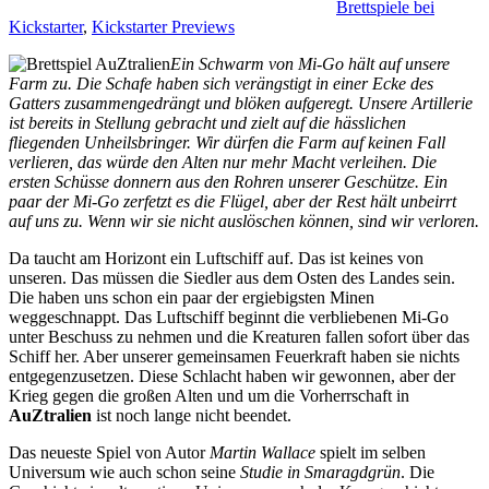
Brettspiele bei
Kickstarter
,
Kickstarter Previews
Ein Schwarm von Mi-Go hält auf unsere
Farm zu. Die Schafe haben sich verängstigt in einer Ecke des
Gatters zusammengedrängt und blöken aufgeregt. Unsere Artillerie
ist bereits in Stellung gebracht und zielt auf die hässlichen
fliegenden Unheilsbringer. Wir dürfen die Farm auf keinen Fall
verlieren, das würde den Alten nur mehr Macht verleihen. Die
ersten Schüsse donnern aus den Rohren unserer Geschütze. Ein
paar der Mi-Go zerfetzt es die Flügel, aber der Rest hält unbeirrt
auf uns zu. Wenn wir sie nicht auslöschen können, sind wir verloren.
Da taucht am Horizont ein Luftschiff auf. Das ist keines von
unseren. Das müssen die Siedler aus dem Osten des Landes sein.
Die haben uns schon ein paar der ergiebigsten Minen
weggeschnappt. Das Luftschiff beginnt die verbliebenen Mi-Go
unter Beschuss zu nehmen und die Kreaturen fallen sofort über das
Schiff her. Aber unserer gemeinsamen Feuerkraft haben sie nichts
entgegenzusetzen. Diese Schlacht haben wir gewonnen, aber der
Krieg gegen die großen Alten und um die Vorherrschaft in
AuZtralien
ist noch lange nicht beendet.
Das neueste Spiel von Autor
Martin Wallace
spielt im selben
Universum wie auch schon seine
Studie in Smaragdgrün
. Die