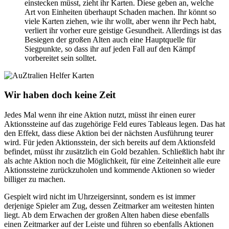
einstecken müsst, zieht ihr Karten. Diese geben an, welche
Art von Einheiten überhaupt Schaden machen. Ihr könnt so
viele Karten ziehen, wie ihr wollt, aber wenn ihr Pech habt,
verliert ihr vorher eure geistige Gesundheit. Allerdings ist das
Besiegen der großen Alten auch eine Hauptquelle für
Siegpunkte, so dass ihr auf jeden Fall auf den Kämpf
vorbereitet sein solltet.
Wir haben doch keine Zeit
Jedes Mal wenn ihr eine Aktion nutzt, müsst ihr einen eurer
Aktionssteine auf das zugehörige Feld eures Tableaus legen. Das hat
den Effekt, dass diese Aktion bei der nächsten Ausführung teurer
wird. Für jeden Aktionsstein, der sich bereits auf dem Aktionsfeld
befindet, müsst ihr zusätzlich ein Gold bezahlen. Schließlich habt ihr
als achte Aktion noch die Möglichkeit, für eine Zeiteinheit alle eure
Aktionssteine zurückzuholen und kommende Aktionen so wieder
billiger zu machen.
Gespielt wird nicht im Uhrzeigersinnt, sondern es ist immer
derjenige Spieler am Zug, dessen Zeitmarker am weitesten hinten
liegt. Ab dem Erwachen der großen Alten haben diese ebenfalls
einen Zeitmarker auf der Leiste und führen so ebenfalls Aktionen