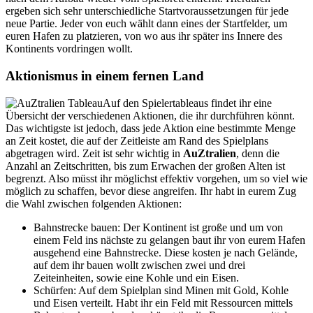
ergeben sich sehr unterschiedliche Startvoraussetzungen für jede
neue Partie. Jeder von euch wählt dann eines der Startfelder, um
euren Hafen zu platzieren, von wo aus ihr später ins Innere des
Kontinents vordringen wollt.
Aktionismus in einem fernen Land
Auf den Spielertableaus findet ihr eine
Übersicht der verschiedenen Aktionen, die ihr durchführen könnt.
Das wichtigste ist jedoch, dass jede Aktion eine bestimmte Menge
an Zeit kostet, die auf der Zeitleiste am Rand des Spielplans
abgetragen wird. Zeit ist sehr wichtig in
AuZtralien
, denn die
Anzahl an Zeitschritten, bis zum Erwachen der großen Alten ist
begrenzt. Also müsst ihr möglichst effektiv vorgehen, um so viel wie
möglich zu schaffen, bevor diese angreifen. Ihr habt in eurem Zug
die Wahl zwischen folgenden Aktionen:
Bahnstrecke bauen: Der Kontinent ist große und um von
einem Feld ins nächste zu gelangen baut ihr von eurem Hafen
ausgehend eine Bahnstrecke. Diese kosten je nach Gelände,
auf dem ihr bauen wollt zwischen zwei und drei
Zeiteinheiten, sowie eine Kohle und ein Eisen.
Schürfen: Auf dem Spielplan sind Minen mit Gold, Kohle
und Eisen verteilt. Habt ihr ein Feld mit Ressourcen mittels