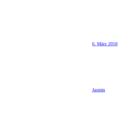
6. März 2018
Jasmin