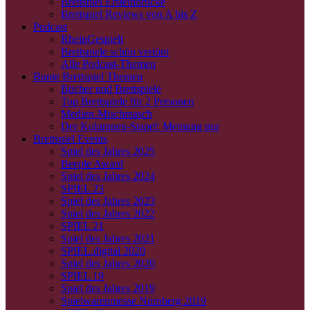
Brettspiel Ersteindrücke
Brettspiel Reviews von A bis Z
Podcast
RheinGespielt
Brettspiele schön vertönt
Alle Podcast-Themen
Bunte Brettspiel Themen
Bücher und Brettspiele
Top Brettspiele für 2 Personen
Medien-Mischmasch
Der Kolumnen-Stapel: Meinung pur
Brettspiel Events
Spiel des Jahres 2025
Beeple Award
Spiel des Jahres 2024
SPIEL 23
Spiel des Jahres 2023
Spiel des Jahres 2022
SPIEL 21
Spiel des Jahres 2021
SPIEL.digital 2020
Spiel des Jahres 2020
SPIEL 19
Spiel des Jahres 2019
Spielwarenmesse Nürnberg 2019