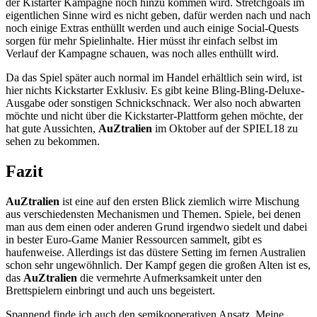
der Kistarter Kampagne noch hinzu kommen wird. Stretchgoals im
eigentlichen Sinne wird es nicht geben, dafür werden nach und nach
noch einige Extras enthüllt werden und auch einige Social-Quests
sorgen für mehr Spielinhalte. Hier müsst ihr einfach selbst im
Verlauf der Kampagne schauen, was noch alles enthüllt wird.
Da das Spiel später auch normal im Handel erhältlich sein wird, ist
hier nichts Kickstarter Exklusiv. Es gibt keine Bling-Bling-Deluxe-
Ausgabe oder sonstigen Schnickschnack. Wer also noch abwarten
möchte und nicht über die Kickstarter-Plattform gehen möchte, der
hat gute Aussichten,
AuZtralien
im Oktober auf der SPIEL18 zu
sehen zu bekommen.
Fazit
AuZtralien
ist eine auf den ersten Blick ziemlich wirre Mischung
aus verschiedensten Mechanismen und Themen. Spiele, bei denen
man aus dem einen oder anderen Grund irgendwo siedelt und dabei
in bester Euro-Game Manier Ressourcen sammelt, gibt es
haufenweise. Allerdings ist das düstere Setting im fernen Australien
schon sehr ungewöhnlich. Der Kampf gegen die großen Alten ist es,
das
AuZtralien
die vermehrte Aufmerksamkeit unter den
Brettspielern einbringt und auch uns begeistert.
Spannend finde ich auch den semikooperativen Ansatz. Meine