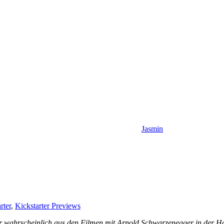
Jasmin
rter
,
Kickstarter Previews
ihr wahrscheinlich aus den Filmen mit Arnold Schwarzenegger in der Ha