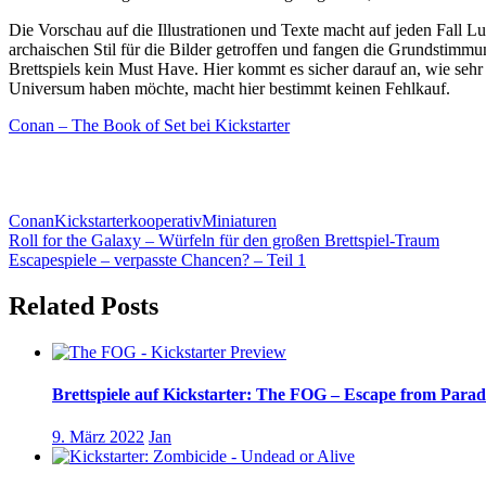
Die Vorschau auf die Illustrationen und Texte macht auf jeden Fall Lu
archaischen Stil für die Bilder getroffen und fangen die Grundstimmu
Brettspiels kein Must Have. Hier kommt es sicher darauf an, wie seh
Universum haben möchte, macht hier bestimmt keinen Fehlkauf.
Conan – The Book of Set bei Kickstarter
Conan
Kickstarter
kooperativ
Miniaturen
Beitragsnavigation
Vorheriger
Roll for the Galaxy – Würfeln für den großen Brettspiel-Traum
Beitrag:
Nächster
Escapespiele – verpasste Chancen? – Teil 1
Beitrag:
Related Posts
Brettspiele auf Kickstarter: The FOG – Escape from Parad
9. März 2022
Jan