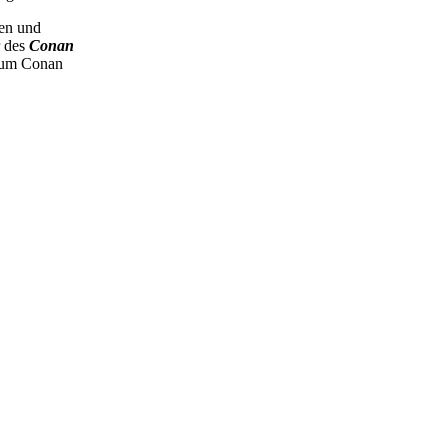
ren und
r des
Conan
 zum Conan