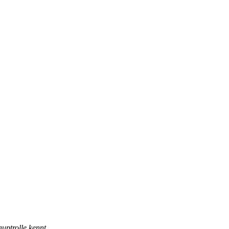
uptrolle kennt.