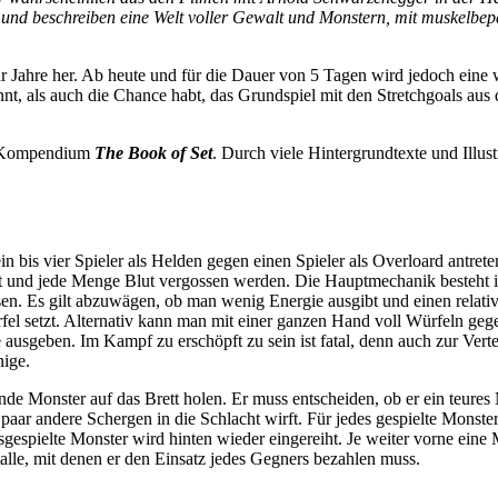
 und beschreiben eine Welt voller Gewalt und Monstern, mit muskelbep
paar Jahre her. Ab heute und für die Dauer von 5 Tagen wird jedoch eine 
t, als auch die Chance habt, das Grundspiel mit den Stretchgoals aus d
s Kompendium
The Book of Set
. Durch viele Hintergrundtexte und Illust
in bis vier Spieler als Helden gegen einen Spieler als Overloard antrete
tet und jede Menge Blut vergossen werden. Die Hauptmechanik besteht
ssen. Es gilt abzuwägen, ob man wenig Energie ausgibt und einen relat
fel setzt. Alternativ kann man mit einer ganzen Hand voll Würfeln ge
 ausgeben. Im Kampf zu erschöpft zu sein ist fatal, denn auch zur Vert
nige.
de Monster auf das Brett holen. Er muss entscheiden, ob er ein teures 
n paar andere Schergen in die Schlacht wirft. Für jedes gespielte Monste
gespielte Monster wird hinten wieder eingereiht. Je weiter vorne eine 
stalle, mit denen er den Einsatz jedes Gegners bezahlen muss.