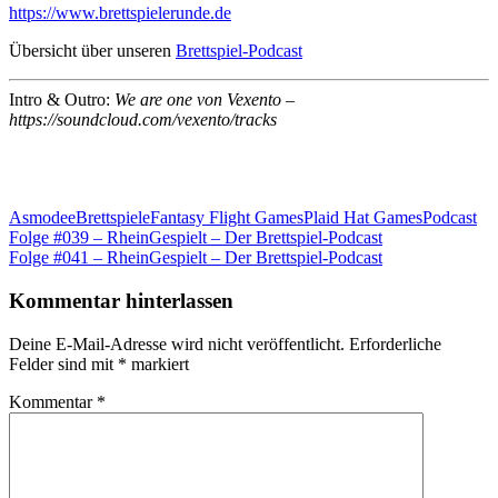
https://www.brettspielerunde.de
Übersicht über unseren
Brettspiel-Podcast
Intro & Outro:
We are one von Vexento –
https://soundcloud.com/vexento/tracks
Asmodee
Brettspiele
Fantasy Flight Games
Plaid Hat Games
Podcast
Beitragsnavigation
Vorheriger
Folge #039 – RheinGespielt – Der Brettspiel-Podcast
Beitrag:
Nächster
Folge #041 – RheinGespielt – Der Brettspiel-Podcast
Beitrag:
Kommentar hinterlassen
Deine E-Mail-Adresse wird nicht veröffentlicht.
Erforderliche
Felder sind mit
*
markiert
Kommentar
*