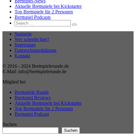
Brettspiel-News
Aktuelle Brettspiele bei Kickstarter
Top Brettspiele für 2 Personen
Brettspiel Podcasts
Search
Search
for:
Startseite
Wer schreibt hier?
Impressum
Datenschutzerklärung
Kontakt
© 2016 - 2024 Brettspielerunde.de
E-Mail: info@brettspielerunde.de
Mitglied bei
Brettspiele Runde
Brettspiel Reviews
Aktuelle Brettspiele bei Kickstarter
Top Brettspiele für 2 Personen
Brettspiel Podcast
Suchen
Suchen