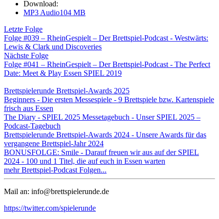
Download:
MP3 Audio
104 MB
Letzte Folge
Folge #039 – RheinGespielt – Der Brettspiel-Podcast - Westwärts:
Lewis & Clark und Discoveries
Nächste Folge
Folge #041 – RheinGespielt – Der Brettspiel-Podcast - The Perfect
Date: Meet & Play Essen SPIEL 2019
Brettspielerunde Brettspiel-Awards 2025
Beginners - Die ersten Messespiele - 9 Brettspiele bzw. Kartenspiele
frisch aus Essen
The Diary - SPIEL 2025 Messetagebuch - Unser SPIEL 2025 –
Podcast-Tagebuch
Brettspielerunde Brettspiel-Awards 2024 - Unsere Awards für das
vergangene Brettspiel-Jahr 2024
BONUSFOLGE: Smile - Darauf freuen wir aus auf der SPIEL
2024 - 100 und 1 Titel, die auf euch in Essen warten
mehr Brettspiel-Podcast Folgen...
Mail an: info@brettspielerunde.de
https://twitter.com/spielerunde