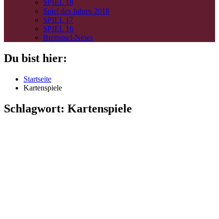
SPIEL 18
Spiel des Jahres 2018
SPIEL 17
SPIEL 16
Brettspiel-News
Du bist hier:
Startseite
Kartenspiele
Schlagwort:
Kartenspiele