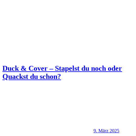
Duck & Cover – Stapelst du noch oder
Quackst du schon?
9. März 2025