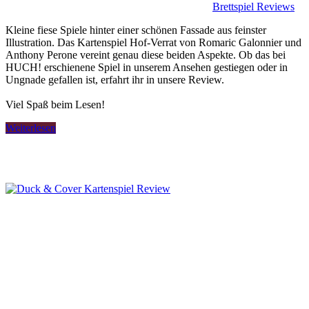
Brettspiel Reviews
Kleine fiese Spiele hinter einer schönen Fassade aus feinster
Illustration. Das Kartenspiel Hof-Verrat von Romaric Galonnier und
Anthony Perone vereint genau diese beiden Aspekte. Ob das bei
HUCH! erschienene Spiel in unserem Ansehen gestiegen oder in
Ungnade gefallen ist, erfahrt ihr in unsere Review.
Viel Spaß beim Lesen!
Weiterlesen