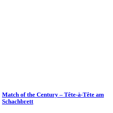
Match of the Century – Tête-à-Tête am
Schachbrett