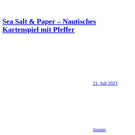
Sea Salt & Paper – Nautisches
Kartenspiel mit Pfeffer
21. Juli 2023
Jasmin