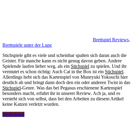
Brettspiel Reviews
,
Brettspiele unter der Lupe
Stichspiele gibt es viele und scheinbar spalten sich daran auch die
Geister. Für manche kann es nicht genug davon geben. Andere
Spielende laufen lieber weg, als ein
Stichspiel
zu spielen. Und ihr
vermutet es schon richtig: Auch Cat in the Box ist ein
Stichspiel
.
Allerdings hebt sich das Kartenspiel von Muneyuki Yokouchi hier
deutlich ab und bringt dann doch den ein oder anderen Twist in das
Stichspiel
-Genre. Was das bei Pegasus erschienene Kartenspiel
besonders macht, erfahrt ihr in unserer Review. Ach ja, und es
versteht sich von selbst, dass bei den Arbeiten zu diesem Artikel
keine Katzen verletzt wurden.
Weiterlesen