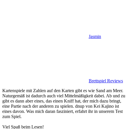
Jasmin
Brettspiel Reviews
Kartenspiele mit Zahlen auf den Karten gibt es wie Sand am Meer.
Naturgemäß ist dadurch auch viel Mittelmäßigkeit dabei. Ab und zu
gibt es dann aber eines, das einen Kniff hat, der mich dazu bringt,
eine Partie nach der anderen zu spielen. dnup von Kei Kajino ist
eines davon. Was mich daran fasziniert, erfahrt ihr in unserem Test
zum Spiel.
Viel Spaß beim Lesen!