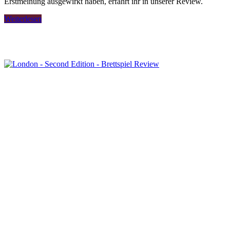
Erstmeinung ausgewirkt haben, erfahrt ihr in unserer Review.
Weiterlesen