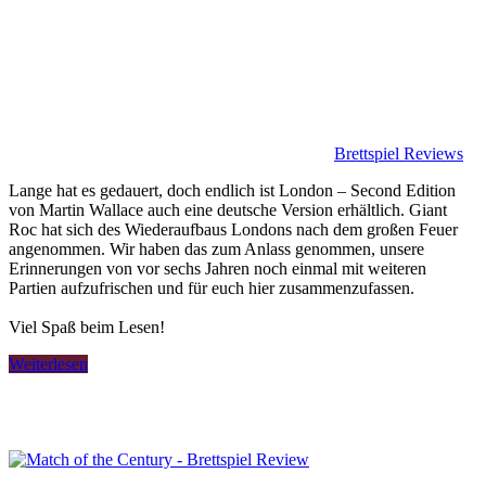
Brettspiel Reviews
Lange hat es gedauert, doch endlich ist London – Second Edition
von Martin Wallace auch eine deutsche Version erhältlich. Giant
Roc hat sich des Wiederaufbaus Londons nach dem großen Feuer
angenommen. Wir haben das zum Anlass genommen, unsere
Erinnerungen von vor sechs Jahren noch einmal mit weiteren
Partien aufzufrischen und für euch hier zusammenzufassen.
Viel Spaß beim Lesen!
Weiterlesen