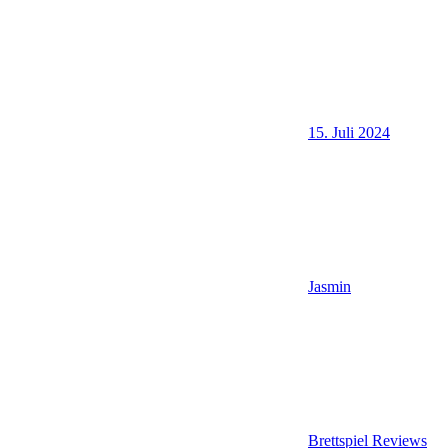
15. Juli 2024
Jasmin
Brettspiel Reviews