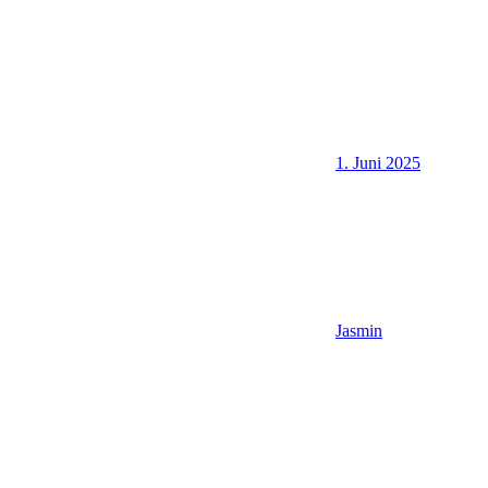
1. Juni 2025
Jasmin