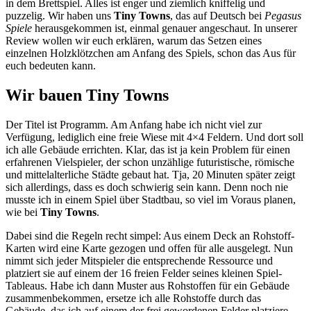
in dem Brettspiel. Alles ist enger und ziemlich kniffelig und
puzzelig. Wir haben uns
Tiny Towns
, das auf Deutsch bei
Pegasus
Spiele
herausgekommen ist, einmal genauer angeschaut. In unserer
Review wollen wir euch erklären, warum das Setzen eines
einzelnen Holzklötzchen am Anfang des Spiels, schon das Aus für
euch bedeuten kann.
Wir bauen Tiny Towns
Der Titel ist Programm. Am Anfang habe ich nicht viel zur
Verfügung, lediglich eine freie Wiese mit 4×4 Feldern. Und dort soll
ich alle Gebäude errichten. Klar, das ist ja kein Problem für einen
erfahrenen Vielspieler, der schon unzählige futuristische, römische
und mittelalterliche Städte gebaut hat. Tja, 20 Minuten später zeigt
sich allerdings, dass es doch schwierig sein kann. Denn noch nie
musste ich in einem Spiel über Stadtbau, so viel im Voraus planen,
wie bei
Tiny Towns
.
Dabei sind die Regeln recht simpel: Aus einem Deck an Rohstoff-
Karten wird eine Karte gezogen und offen für alle ausgelegt. Nun
nimmt sich jeder Mitspieler die entsprechende Ressource und
platziert sie auf einem der 16 freien Felder seines kleinen Spiel-
Tableaus. Habe ich dann Muster aus Rohstoffen für ein Gebäude
zusammenbekommen, ersetze ich alle Rohstoffe durch das
Gebäude, das ich auf einem der frei gewordenen Felder platziere.