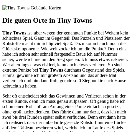
Die guten Orte in Tiny Towns
Tiny Towns
ist aber wegen der genannten Punkte bei Weitem kein
schlechtes Spiel. Ganz im Gegenteil: Das Puzzeln und Platzieren der
Rohstoffe macht mir richtig viel Spaß. Dazu kommt auch noch die
Glückskomponente. Wie weit zocke ich um die Punkte? Denn eins
habe ich schon sehr schnell festgestellt: Baue ich auf Nummer
sicher, werde ich nie um den Sieg spielen. Ich muss etwas riskieren.
Wer allerdings etwas riskiert, kann auch etwas verlieren. So sind
extreme Punkte bei
Tiny Towns
durchaus Gegenstand des Spiels.
Einmal gewinne ich mit großem Abstand und das andere Mal
verliere ich und bin dann froh, gerade so 0 Siegpunkte nach Hause
gebracht zu haben.
Sehr oft entscheidet sich das Gewinnen und Verlieren schon in der
ersten Runde, denn ich muss genau aufpassen. Oft genug habe ich
schon einen Rohstoff am Anfang einer Partie einfach so gesetzt,
ohne groß nachzudenken. Das führte dann nur dazu, dass ich mich
zwei bis drei Runden später selbst verfluchte. Denn erst dann hatte
ich realisiert, dass der unbedarfte gesetzte Rohstoff mir eine Lücke
auf dem Tableau bescheren wird, welche ich im Laufe des Spiels