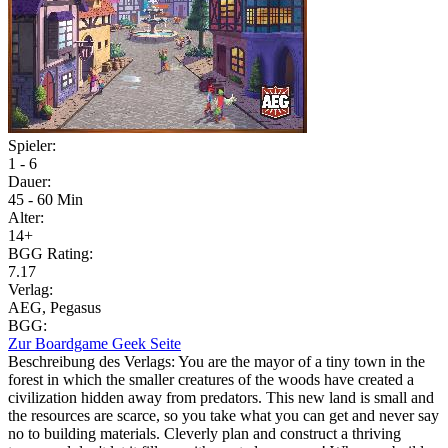
Spieler:
1 - 6
Dauer:
45 - 60 Min
Alter:
14+
BGG Rating:
7.17
Verlag:
AEG, Pegasus
BGG:
Zur Boardgame Geek Seite
Beschreibung des Verlags:
You are the mayor of a tiny town in the
forest in which the smaller creatures of the woods have created a
civilization hidden away from predators. This new land is small and
the resources are scarce, so you take what you can get and never say
no to building materials. Cleverly plan and construct a thriving