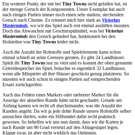
Ein weiterer Punkt, der mir bei
Tiny Towns
nicht gefallen hat, ist
der strenge Geruch der Komponenten. Unser Exemplar hat auch
nach einigen Partien immer noch einen sehr starken, stechenden
Geruch nach Chemie. Es erinnert mich hier stark an
Victorian
Masterminds
, wo wir das Spiel auch erst einmal auslüften mussten.
Doch das Abwaschen mit Geschirrspülmittel, was bei
Victorian
Masterminds
den Geruch gelindert hat, funktioniert bei den
Holzteilen von
Tiny Towns
leider nicht.
Auch die Anzahl der Rohstoffe und Spielelemente kann schon
einmal schnell an seine Grenzen geraten. Es gibt 24 Landhäuser.
Spielt ihr
Tiny Towns
nur zu viert und es kommt der oben genannte
Getreidespeicher ins Spiel, bräuchte es eigentlich 32 Landhäuser,
wenn alle Mitspieler all ihre Häuser geschickt genug platzieren. So
mussten wir auch schon in einigen Partien auf entsprechenden
Ersatz zurückgreifen.
Auch das Fehlen eines Markers oder mehrerer Marker für die
Anzeige der aktuellen Runde hätte nicht geschadet. Gerade am
Anfang kamen wir recht oft durcheinander, was die Anzahl der
Runden angeht. Da wir ja jede dritte Runde unsere Rohstoffe selber
aussuchen dürfen, wäre ein Hilfsmittel dafür recht praktisch
gewesen. So behelfen wir uns nun damit, dass wir die Karten je
nach Runde um 90 Grad versetzt auf den Ablagestapel legen.
Klappt zwar, ist aber nicht wirklich das Optimum.