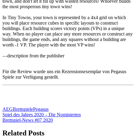
town, and don't let it fill up with wasted resources! Whoever builds
the most prosperous tiny town wins!
In Tiny Towns, your town is represented by a 4x4 grid on which
you will place resource cubes in specific layouts to construct
buildings. Each building scores victory points (VPs) in a unique
way. When no player can place any more resources or construct any
buildings, the game ends, and any squares without a building are
worth -1 VP. The player with the most VP wins!
—description from the publisher
Für die Review wurde uns ein Rezensionsexemplar von Pegasus
Spiele zur Verfügung gestellt.
AEG
Brettspiele
Pegasus
Beitragsnavigation
Vorheriger
Spiel des Jahres 2020 – Die Nominierten
Beitrag:
Nächster
Brettspiel-News #07 2020
Beitrag:
Related Posts