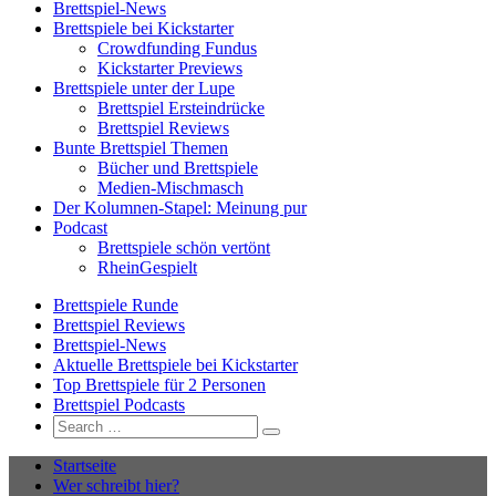
Brettspiel-News
Brettspiele bei Kickstarter
Crowdfunding Fundus
Kickstarter Previews
Brettspiele unter der Lupe
Brettspiel Ersteindrücke
Brettspiel Reviews
Bunte Brettspiel Themen
Bücher und Brettspiele
Medien-Mischmasch
Der Kolumnen-Stapel: Meinung pur
Podcast
Brettspiele schön vertönt
RheinGespielt
Brettspiele Runde
Brettspiel Reviews
Brettspiel-News
Aktuelle Brettspiele bei Kickstarter
Top Brettspiele für 2 Personen
Brettspiel Podcasts
Search
Search
for:
Startseite
Wer schreibt hier?