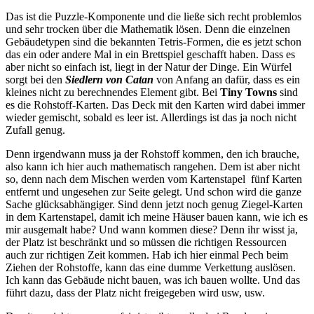
Das ist die Puzzle-Komponente und die ließe sich recht problemlos
und sehr trocken über die Mathematik lösen. Denn die einzelnen
Gebäudetypen sind die bekannten Tetris-Formen, die es jetzt schon
das ein oder andere Mal in ein Brettspiel geschafft haben. Dass es
aber nicht so einfach ist, liegt in der Natur der Dinge. Ein Würfel
sorgt bei den
Siedlern von Catan
von Anfang an dafür, dass es ein
kleines nicht zu berechnendes Element gibt. Bei
Tiny Towns
sind
es die Rohstoff-Karten. Das Deck mit den Karten wird dabei immer
wieder gemischt, sobald es leer ist. Allerdings ist das ja noch nicht
Zufall genug.
Denn irgendwann muss ja der Rohstoff kommen, den ich brauche,
also kann ich hier auch mathematisch rangehen. Dem ist aber nicht
so, denn nach dem Mischen werden vom Kartenstapel fünf Karten
entfernt und ungesehen zur Seite gelegt. Und schon wird die ganze
Sache glücksabhängiger. Sind denn jetzt noch genug Ziegel-Karten
in dem Kartenstapel, damit ich meine Häuser bauen kann, wie ich es
mir ausgemalt habe? Und wann kommen diese? Denn ihr wisst ja,
der Platz ist beschränkt und so müssen die richtigen Ressourcen
auch zur richtigen Zeit kommen. Hab ich hier einmal Pech beim
Ziehen der Rohstoffe, kann das eine dumme Verkettung auslösen.
Ich kann das Gebäude nicht bauen, was ich bauen wollte. Und das
führt dazu, dass der Platz nicht freigegeben wird usw, usw.