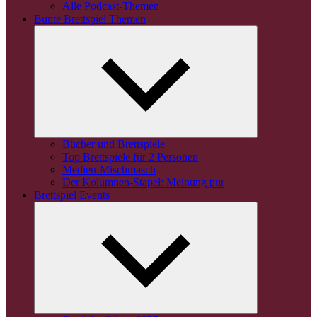
Alle Podcast-Themen
Bunte Brettspiel Themen
Untermenü
öffnen
Bücher und Brettspiele
Top Brettspiele für 2 Personen
Medien-Mischmasch
Der Kolumnen-Stapel: Meinung pur
Brettspiel Events
Untermenü
öffnen