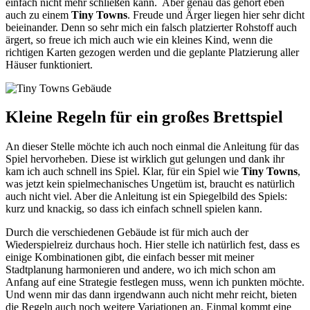
einfach nicht mehr schließen kann. Aber genau das gehört eben
auch zu einem
Tiny Towns
. Freude und Ärger liegen hier sehr dicht
beieinander. Denn so sehr mich ein falsch platzierter Rohstoff auch
ärgert, so freue ich mich auch wie ein kleines Kind, wenn die
richtigen Karten gezogen werden und die geplante Platzierung aller
Häuser funktioniert.
Kleine Regeln für ein großes Brettspiel
An dieser Stelle möchte ich auch noch einmal die Anleitung für das
Spiel hervorheben. Diese ist wirklich gut gelungen und dank ihr
kam ich auch schnell ins Spiel. Klar, für ein Spiel wie
Tiny Towns
,
was jetzt kein spielmechanisches Ungetüm ist, braucht es natürlich
auch nicht viel. Aber die Anleitung ist ein Spiegelbild des Spiels:
kurz und knackig, so dass ich einfach schnell spielen kann.
Durch die verschiedenen Gebäude ist für mich auch der
Wiederspielreiz durchaus hoch. Hier stelle ich natürlich fest, dass es
einige Kombinationen gibt, die einfach besser mit meiner
Stadtplanung harmonieren und andere, wo ich mich schon am
Anfang auf eine Strategie festlegen muss, wenn ich punkten möchte.
Und wenn mir das dann irgendwann auch nicht mehr reicht, bieten
die Regeln auch noch weitere Variationen an. Einmal kommt eine