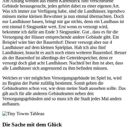
Am Anfang werden aus einem Kartendeck fünf verschiedene
Gebäude herausgesucht, jedes gehört dabei zu einer eigenen Art.
Was ich immer zur Verfügung habe, sind die Landhäuser, irgendwo
müssen meine kleinen Bewohner ja nun einmal übernachten. Doch
nur Landhäuser bauen, bringt mir gar nichts, denn ein Landhaus ist
erst einmal 0 Siegpunkte wert. Erst wenn es versorgt wird,
bekomme ich dafür am Ende 3 Siegpunkte. Gut , dass es für die
Versorgung der Häuser entsprechende andere Gebäude gibt. Ein
Beispiel wäre hier der Bauernhof: Dieser versorgt aber nur 4
Landhäuser auf dem kleinen Spielplan. Hab ich also fünf
Landhäuser, braucht es auch noch einen weiteren Bauernhof. Besser
als der Bauernhof ist allerdings der Getreidespeicher, denn er
versorgt doch glatt acht Landhäuser. Nachteil bei ihm ist aber, dass
alle Landhäuser sich angrenzend zu ihm befinden müssen.
Welches er vier möglichen Versorgungsgebäude im Spiel ist, wird
zu Beginn der Partie zufällig bestimmt. Somit geben die
Gebäudearten schon vor, wie denn meine Stadt aussehen sollte. Das
gilt auch für alle anderen Gebäudearten neben den
Versorgungsgebäuden und so muss ich die Stadt jedes Mal anders
aufbauen.
Die Sache mit dem Glück