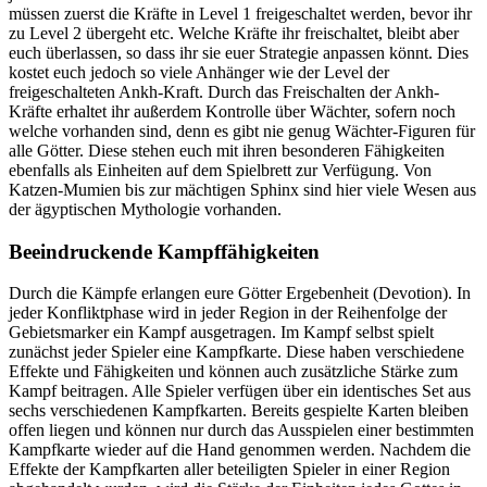
müssen zuerst die Kräfte in Level 1 freigeschaltet werden, bevor ihr
zu Level 2 übergeht etc. Welche Kräfte ihr freischaltet, bleibt aber
euch überlassen, so dass ihr sie euer Strategie anpassen könnt. Dies
kostet euch jedoch so viele Anhänger wie der Level der
freigeschalteten Ankh-Kraft. Durch das Freischalten der Ankh-
Kräfte erhaltet ihr außerdem Kontrolle über Wächter, sofern noch
welche vorhanden sind, denn es gibt nie genug Wächter-Figuren für
alle Götter. Diese stehen euch mit ihren besonderen Fähigkeiten
ebenfalls als Einheiten auf dem Spielbrett zur Verfügung. Von
Katzen-Mumien bis zur mächtigen Sphinx sind hier viele Wesen aus
der ägyptischen Mythologie vorhanden.
Beeindruckende Kampffähigkeiten
Durch die Kämpfe erlangen eure Götter Ergebenheit (Devotion). In
jeder Konfliktphase wird in jeder Region in der Reihenfolge der
Gebietsmarker ein Kampf ausgetragen. Im Kampf selbst spielt
zunächst jeder Spieler eine Kampfkarte. Diese haben verschiedene
Effekte und Fähigkeiten und können auch zusätzliche Stärke zum
Kampf beitragen. Alle Spieler verfügen über ein identisches Set aus
sechs verschiedenen Kampfkarten. Bereits gespielte Karten bleiben
offen liegen und können nur durch das Ausspielen einer bestimmten
Kampfkarte wieder auf die Hand genommen werden. Nachdem die
Effekte der Kampfkarten aller beteiligten Spieler in einer Region