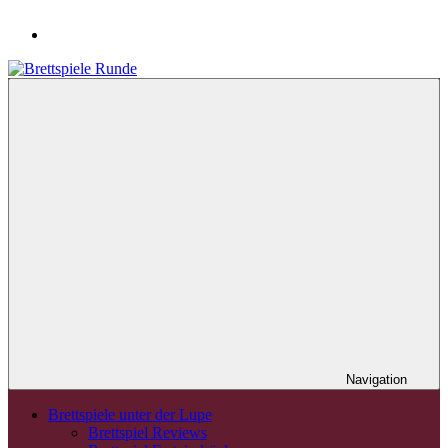
Navigation
Brettspiele unter der Lupe
Brettspiel Reviews