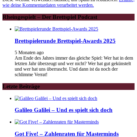
wie deine Kommentardaten verarbeitet werden.
Rheingespielt – Der Brettspiel Podcast
Brettspielerunde Brettspiel-Awards 2025
5 Monaten ago
Am Ende des Jahres immer das gleiche Spiel: Wer hat in dem
letzten Jahr überzeugt und wer nicht? Wer hat gut gekünstelt
und wer hat uns überrascht. Und dann ist da noch der
schlimme Verrat!
Letzte Beiträge
Galileo Galilei – Und es spielt sich doch
Got Five! – Zahlenraten für Masterminds