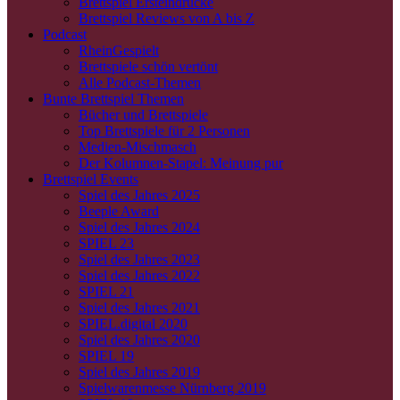
Brettspiel Ersteindrücke
Brettspiel Reviews von A bis Z
Podcast
RheinGespielt
Brettspiele schön vertönt
Alle Podcast-Themen
Bunte Brettspiel Themen
Bücher und Brettspiele
Top Brettspiele für 2 Personen
Medien-Mischmasch
Der Kolumnen-Stapel: Meinung pur
Brettspiel Events
Spiel des Jahres 2025
Beeple Award
Spiel des Jahres 2024
SPIEL 23
Spiel des Jahres 2023
Spiel des Jahres 2022
SPIEL 21
Spiel des Jahres 2021
SPIEL.digital 2020
Spiel des Jahres 2020
SPIEL 19
Spiel des Jahres 2019
Spielwarenmesse Nürnberg 2019