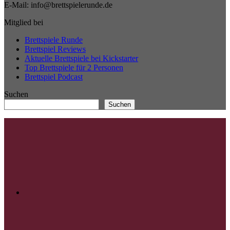
E-Mail: info@brettspielerunde.de
Mitglied bei
Brettspiele Runde
Brettspiel Reviews
Aktuelle Brettspiele bei Kickstarter
Top Brettspiele für 2 Personen
Brettspiel Podcast
Suchen
Suchen
Twitter
Instagram