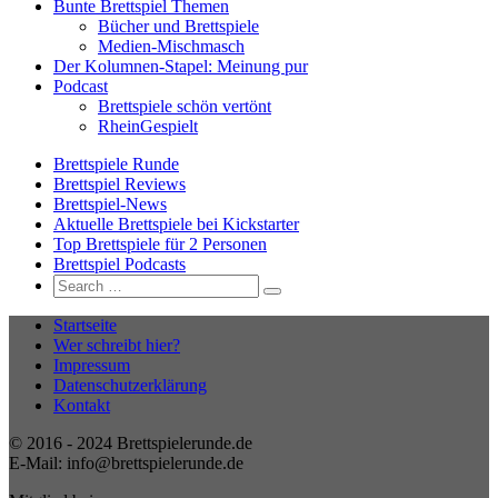
Bunte Brettspiel Themen
Bücher und Brettspiele
Medien-Mischmasch
Der Kolumnen-Stapel: Meinung pur
Podcast
Brettspiele schön vertönt
RheinGespielt
Brettspiele Runde
Brettspiel Reviews
Brettspiel-News
Aktuelle Brettspiele bei Kickstarter
Top Brettspiele für 2 Personen
Brettspiel Podcasts
Search
Search
for:
Startseite
Wer schreibt hier?
Impressum
Datenschutzerklärung
Kontakt
© 2016 - 2024 Brettspielerunde.de
E-Mail: info@brettspielerunde.de