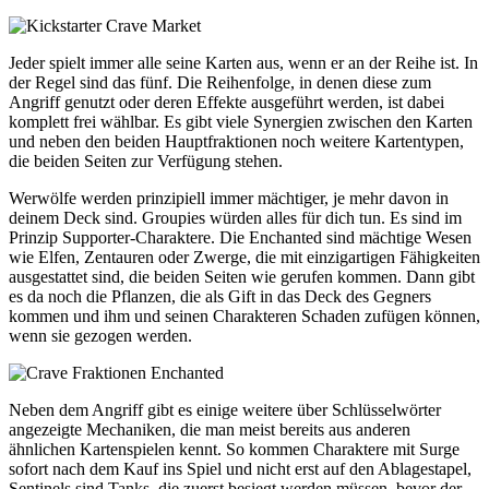
Jeder spielt immer alle seine Karten aus, wenn er an der Reihe ist. In
der Regel sind das fünf. Die Reihenfolge, in denen diese zum
Angriff genutzt oder deren Effekte ausgeführt werden, ist dabei
komplett frei wählbar. Es gibt viele Synergien zwischen den Karten
und neben den beiden Hauptfraktionen noch weitere Kartentypen,
die beiden Seiten zur Verfügung stehen.
Werwölfe werden prinzipiell immer mächtiger, je mehr davon in
deinem Deck sind. Groupies würden alles für dich tun. Es sind im
Prinzip Supporter-Charaktere. Die Enchanted sind mächtige Wesen
wie Elfen, Zentauren oder Zwerge, die mit einzigartigen Fähigkeiten
ausgestattet sind, die beiden Seiten wie gerufen kommen. Dann gibt
es da noch die Pflanzen, die als Gift in das Deck des Gegners
kommen und ihm und seinen Charakteren Schaden zufügen können,
wenn sie gezogen werden.
Neben dem Angriff gibt es einige weitere über Schlüsselwörter
angezeigte Mechaniken, die man meist bereits aus anderen
ähnlichen Kartenspielen kennt. So kommen Charaktere mit Surge
sofort nach dem Kauf ins Spiel und nicht erst auf den Ablagestapel,
Sentinels sind Tanks, die zuerst besiegt werden müssen, bevor der