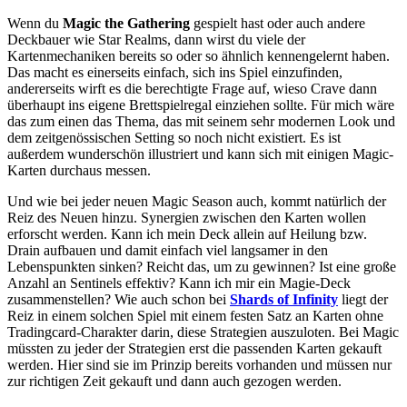
Wenn du
Magic the Gathering
gespielt hast oder auch andere
Deckbauer wie Star Realms, dann wirst du viele der
Kartenmechaniken bereits so oder so ähnlich kennengelernt haben.
Das macht es einerseits einfach, sich ins Spiel einzufinden,
andererseits wirft es die berechtigte Frage auf, wieso Crave dann
überhaupt ins eigene Brettspielregal einziehen sollte. Für mich wäre
das zum einen das Thema, das mit seinem sehr modernen Look und
dem zeitgenössischen Setting so noch nicht existiert. Es ist
außerdem wunderschön illustriert und kann sich mit einigen Magic-
Karten durchaus messen.
Und wie bei jeder neuen Magic Season auch, kommt natürlich der
Reiz des Neuen hinzu. Synergien zwischen den Karten wollen
erforscht werden. Kann ich mein Deck allein auf Heilung bzw.
Drain aufbauen und damit einfach viel langsamer in den
Lebenspunkten sinken? Reicht das, um zu gewinnen? Ist eine große
Anzahl an Sentinels effektiv? Kann ich mir ein Magie-Deck
zusammenstellen? Wie auch schon bei
Shards of Infinity
liegt der
Reiz in einem solchen Spiel mit einem festen Satz an Karten ohne
Tradingcard-Charakter darin, diese Strategien auszuloten. Bei Magic
müssten zu jeder der Strategien erst die passenden Karten gekauft
werden. Hier sind sie im Prinzip bereits vorhanden und müssen nur
zur richtigen Zeit gekauft und dann auch gezogen werden.