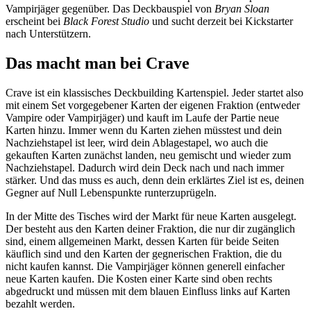
Vampirjäger gegenüber. Das Deckbauspiel von
Bryan Sloan
erscheint bei
Black Forest Studio
und sucht derzeit bei Kickstarter
nach Unterstützern.
Das macht man bei Crave
Crave ist ein klassisches Deckbuilding Kartenspiel. Jeder startet also
mit einem Set vorgegebener Karten der eigenen Fraktion (entweder
Vampire oder Vampirjäger) und kauft im Laufe der Partie neue
Karten hinzu. Immer wenn du Karten ziehen müsstest und dein
Nachziehstapel ist leer, wird dein Ablagestapel, wo auch die
gekauften Karten zunächst landen, neu gemischt und wieder zum
Nachziehstapel. Dadurch wird dein Deck nach und nach immer
stärker. Und das muss es auch, denn dein erklärtes Ziel ist es, deinen
Gegner auf Null Lebenspunkte runterzuprügeln.
In der Mitte des Tisches wird der Markt für neue Karten ausgelegt.
Der besteht aus den Karten deiner Fraktion, die nur dir zugänglich
sind, einem allgemeinen Markt, dessen Karten für beide Seiten
käuflich sind und den Karten der gegnerischen Fraktion, die du
nicht kaufen kannst. Die Vampirjäger können generell einfacher
neue Karten kaufen. Die Kosten einer Karte sind oben rechts
abgedruckt und müssen mit dem blauen Einfluss links auf Karten
bezahlt werden.