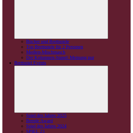
Bücher und Brettspiele
Top Brettspiele für 2 Personen
Medien-Mischmasch
Der Kolumnen-Stapel: Meinung pur
Brettspiel Events
Untermenü
öffnen
Spiel des Jahres 2025
Beeple Award
Spiel des Jahres 2024
SPIEL 23