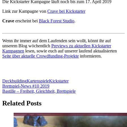
Die Kickstarter Kampagne läuft noch bis zum 17. April 2019
Link zur Kampagne von
Crave bei Kickstarter
Crave
erscheint bei
Black Forest Studio
.
Wenn ihr immer auf dem Laufenden sein wollt, könnt ihr auf
unserem Blog wöchentlich
Previews zu aktuellen Kickstarter
Kampagnen
lesen, sowie euch auf unserer laufend aktualisierten
Seite über aktuelle Crowdfunding-Projekte
informieren.
Deckbuilding
Kartenspiele
Kickstarter
Beitragsnavigation
Vorheriger
Brettspiel-News #10 2019
Beitrag:
Nächster
Bastille – Freiheit, Gleichheit, Brettspiele
Beitrag:
Related Posts