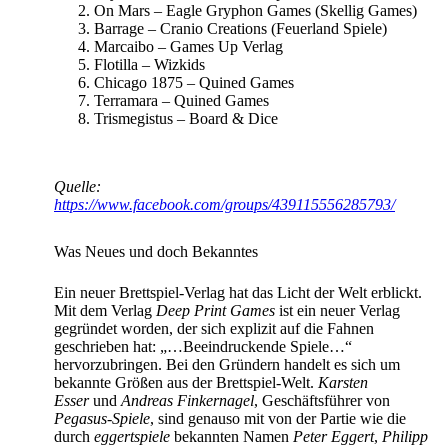
On Mars – Eagle Gryphon Games (Skellig Games)
Barrage – Cranio Creations (Feuerland Spiele)
Marcaibo – Games Up Verlag
Flotilla – Wizkids
Chicago 1875 – Quined Games
Terramara – Quined Games
Trismegistus – Board & Dice
Quelle:
https://www.facebook.com/groups/439115556285793/
Was Neues und doch Bekanntes
Ein neuer Brettspiel-Verlag hat das Licht der Welt erblickt.
Mit dem Verlag
Deep Print Games
ist ein neuer Verlag
gegründet worden, der sich explizit auf die Fahnen
geschrieben hat: „…Beeindruckende Spiele…“
hervorzubringen. Bei den Gründern handelt es sich um
bekannte Größen aus der Brettspiel-Welt.
Karsten
Esser
und
Andreas Finkernagel
, Geschäftsführer von
Pegasus-Spiele
, sind genauso mit von der Partie wie die
durch
eggertspiele
bekannten Namen
Peter Eggert
,
Philipp