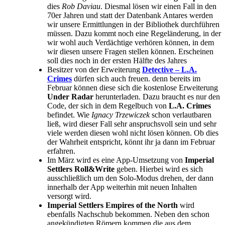
dies
Rob Daviau
. Diesmal lösen wir einen Fall in den
70er Jahren und statt der Datenbank Antares werden
wir unsere Ermittlungen in der Bibliothek durchführen
müssen. Dazu kommt noch eine Regeländerung, in der
wir wohl auch Verdächtige verhören können, in dem
wir diesen unsere Fragen stellen können. Erscheinen
soll dies noch in der ersten Hälfte des Jahres
Besitzer von der Erweiterung
Detective – L.A.
Crimes
dürfen sich auch freuen. denn bereits im
Februar können diese sich die kostenlose Erweiterung
Under Radar
herunterladen. Dazu braucht es nur den
Code, der sich in dem Regelbuch von
L.A. Crimes
befindet. Wie
Ignacy Trzewiczek
schon verlautbaren
ließ, wird dieser Fall sehr anspruchsvoll sein und sehr
viele werden diesen wohl nicht lösen können. Ob dies
der Wahrheit entspricht, könnt ihr ja dann im Februar
erfahren.
Im März wird es eine App-Umsetzung von
Imperial
Settlers Roll&Write
geben. Hierbei wird es sich
ausschließlich um den Solo-Modus drehen, der dann
innerhalb der App weiterhin mit neuen Inhalten
versorgt wird.
Imperial Settlers Empires of the North
wird
ebenfalls Nachschub bekommen. Neben den schon
angekündigten Römern kommen die aus dem