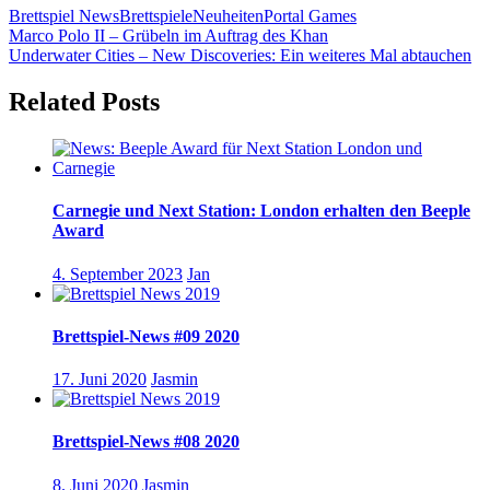
Brettspiel News
Brettspiele
Neuheiten
Portal Games
Beitragsnavigation
Vorheriger
Marco Polo II – Grübeln im Auftrag des Khan
Beitrag:
Nächster
Underwater Cities – New Discoveries: Ein weiteres Mal abtauchen
Beitrag:
Related Posts
Carnegie und Next Station: London erhalten den Beeple
Award
4. September 2023
Jan
Brettspiel-News #09 2020
17. Juni 2020
Jasmin
Brettspiel-News #08 2020
8. Juni 2020
Jasmin