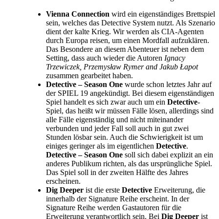
Vienna Connection
wird ein eigenständiges Brettspiel
sein, welches das Detective System nutzt. Als Szenario
dient der kalte Krieg. Wir werden als CIA-Agenten
durch Europa reisen, um einen Mordfall aufzuklären.
Das Besondere an diesem Abenteuer ist neben dem
Setting, dass auch wieder die Autoren
Ignacy
Trzewiczek, Przemysław Rymer and Jakub Łapot
zusammen gearbeitet haben.
Detective – Season One
wurde schon letztes Jahr auf
der SPIEL 19 angekündigt. Bei diesem eigenständigen
Spiel handelt es sich zwar auch um ein
Detective
-
Spiel, das heißt wir müssen Fälle lösen, allerdings sind
alle Fälle eigenständig und nicht miteinander
verbunden und jeder Fall soll auch in gut zwei
Stunden lösbar sein. Auch die Schwierigkeit ist um
einiges geringer als im eigentlichen
Detective
.
Detective – Season One
soll sich dabei explizit an ein
anderes Publikum richten, als das ursprüngliche Spiel.
Das Spiel soll in der zweiten Hälfte des Jahres
erscheinen.
Dig Deeper
ist die erste
Detective
Erweiterung, die
innerhalb der Signature Reihe erscheint. In der
Signature Reihe werden Gastautoren für die
Erweiterung verantwortlich sein. Bei
Dig Deeper
ist