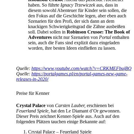
haben. So führte
Ignacy Trzewiczek
aus, dass in
diesem sowohl Abenteuer für Kinder sein sollen, die
den Fokus auf die Geschichte legen, aber eben auch
Szenarien für den Profi, der sich dann an dem
knackigen Schwierigkeitsgrad die Zähne ausbeißen
soll. Dabei sollen in
Robinson Crusoe: The Book of
Adventures
nicht nur Szenarien von
Portal
enthalten
sein, auch die Fans sind explizit dazu eingeladen
worden, ihre besten Ideen einfließen zu lassen.
Quelle:
https://www.youtube.com/watch?v=CRKMEFbujBQ
Quelle:
https://portalgames.pl/en/portal-games-new-game-
releases-in-2020/
Preise für Kenner
Crystal Palace
von
Carsten Lauber,
erschienen bei
Feuerland Spiele,
hat den Le Diamant d’Or gewonnen.
Dieser Preis zeichnet Kenner-Spiele aus. Auch auf den
folgenden Plätzen tauchen einige Bekannte auf:
Crystal Palace – Feuerland Spiele