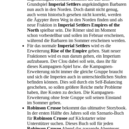
Grundspiel
Imperial Settlers
angekündigten Barbaren
nun auch in den Norden. Doch damit nicht genug,
auch wenn historisch gesehen nicht korrekt, werden
die Ägypter ihren Weg in den Norden finden und als
neue Fraktion in
Imperial Settlers Empires of the
North
spielbar sein. Die Römer sind im Moment
schon vorbestellbar und sollen im Februar erscheinen,
während die Barbaren im Sommer erscheinen werden.
Für das normale
Imperial Settlers
wird es die
Erweiterung
Rise of the Empire
geben. Statt neuer
Fraktionen wird es nun darum gehen, ein Imperium
aufzubauen. Der Clou dabei soll sein, dass ihr für
dieses Kampagnen-Spiel bzw. die Kampagnen-
Erweiterung nicht immer die gleiche Gruppe braucht
und sich die Imperien auch in unterschiedlichen Stufen
befinden können. Dies soll durch ein Self-Balancing
geschehen, so sollen größere Reiche mehr Probleme
haben, ihre Kosten zu decken. Die Kampagnen-
Erweiterung ohne feste Gruppe soll seinen Einstand
im Sommer geben.
Robinson Crusoe
bekommt das ultimative Storybook.
In der ersten Hälfte des Jahres soll ein Szenario-Buch
für
Robinson Crusoe
auf Kickstarter seine
Unterstützer suchen. Dieses Buch soll für jeden
Robinson Crusoe
Abend das passende Abenteuer