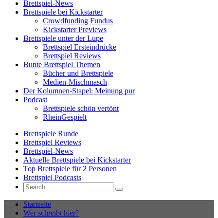
Brettspiel-News
Brettspiele bei Kickstarter
Crowdfunding Fundus
Kickstarter Previews
Brettspiele unter der Lupe
Brettspiel Ersteindrücke
Brettspiel Reviews
Bunte Brettspiel Themen
Bücher und Brettspiele
Medien-Mischmasch
Der Kolumnen-Stapel: Meinung pur
Podcast
Brettspiele schön vertönt
RheinGespielt
Brettspiele Runde
Brettspiel Reviews
Brettspiel-News
Aktuelle Brettspiele bei Kickstarter
Top Brettspiele für 2 Personen
Brettspiel Podcasts
Search
Search
for:
Startseite
Wer schreibt hier?