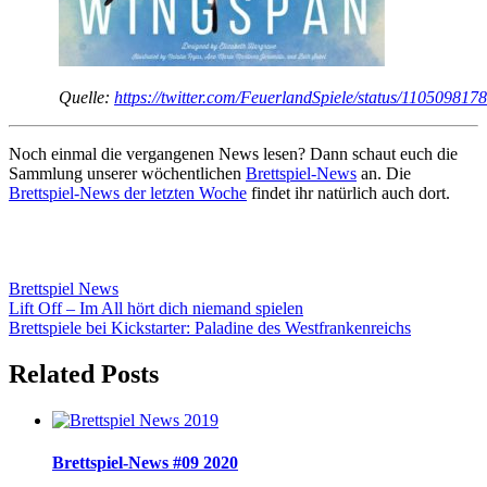
Quelle:
https://twitter.com/FeuerlandSpiele/status/11050981
Noch einmal die vergangenen News lesen? Dann schaut euch die
Sammlung unserer wöchentlichen
Brettspiel-News
an. Die
Brettspiel-News der letzten Woche
findet ihr natürlich auch dort.
Brettspiel News
Beitragsnavigation
Vorheriger
Lift Off – Im All hört dich niemand spielen
Beitrag:
Nächster
Brettspiele bei Kickstarter: Paladine des Westfrankenreichs
Beitrag:
Related Posts
Brettspiel-News #09 2020