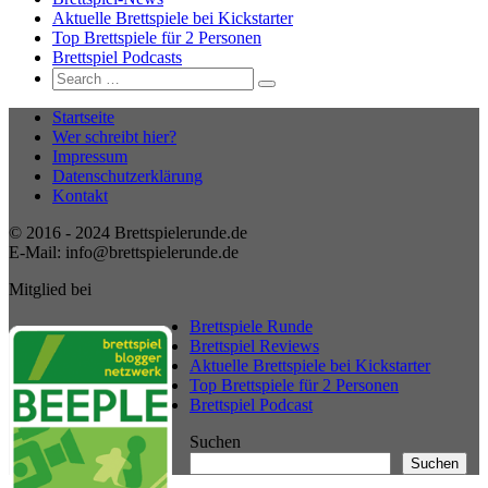
Aktuelle Brettspiele bei Kickstarter
Top Brettspiele für 2 Personen
Brettspiel Podcasts
Search
Search
for:
Startseite
Wer schreibt hier?
Impressum
Datenschutzerklärung
Kontakt
© 2016 - 2024 Brettspielerunde.de
E-Mail: info@brettspielerunde.de
Mitglied bei
Brettspiele Runde
Brettspiel Reviews
Aktuelle Brettspiele bei Kickstarter
Top Brettspiele für 2 Personen
Brettspiel Podcast
Suchen
Suchen