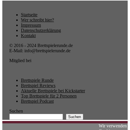
Startseite
Wer schreibt hier?
Impressum
Datenschutzerklärung
Kontakt
© 2016 - 2024 Brettspielerunde.de
E-Mail: info@brettspielerunde.de
Mitglied bei
Brettspiele Runde
Brettspiel Reviews
Aktuelle Brettspiele bei Kickstarter
Top Brettspiele für 2 Personen
Brettspiel Podcast
Suchen
Suchen
Wir verwenden