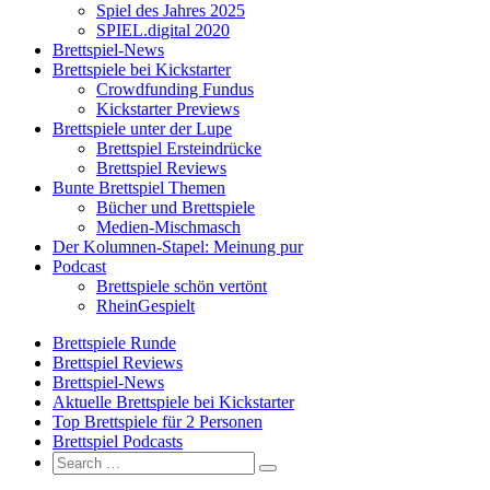
Spiel des Jahres 2025
SPIEL.digital 2020
Brettspiel-News
Brettspiele bei Kickstarter
Crowdfunding Fundus
Kickstarter Previews
Brettspiele unter der Lupe
Brettspiel Ersteindrücke
Brettspiel Reviews
Bunte Brettspiel Themen
Bücher und Brettspiele
Medien-Mischmasch
Der Kolumnen-Stapel: Meinung pur
Podcast
Brettspiele schön vertönt
RheinGespielt
Brettspiele Runde
Brettspiel Reviews
Brettspiel-News
Aktuelle Brettspiele bei Kickstarter
Top Brettspiele für 2 Personen
Brettspiel Podcasts
Search
Search
for: