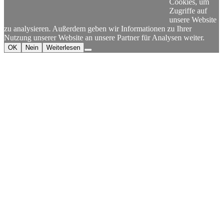
Twitter
Instagram
Twitch
Pinterest
YouTube
RSS
Cookies, um
Zugriffe auf
unsere Website
zu analysieren. Außerdem geben wir Informationen zu Ihrer
Nutzung unserer Website an unsere Partner für Analysen weiter.
OK
Nein
Weiterlesen