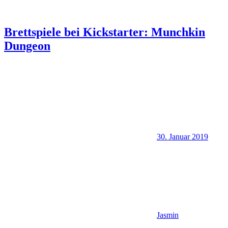
Brettspiele bei Kickstarter: Munchkin
Dungeon
30. Januar 2019
Jasmin