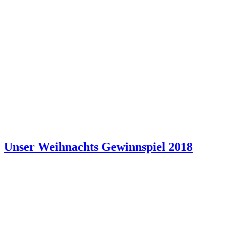
Unser Weihnachts Gewinnspiel 2018