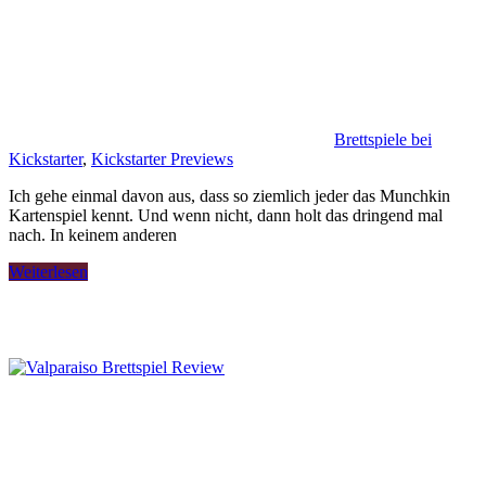
Brettspiele bei
Kickstarter
,
Kickstarter Previews
Ich gehe einmal davon aus, dass so ziemlich jeder das Munchkin
Kartenspiel kennt. Und wenn nicht, dann holt das dringend mal
nach. In keinem anderen
Weiterlesen