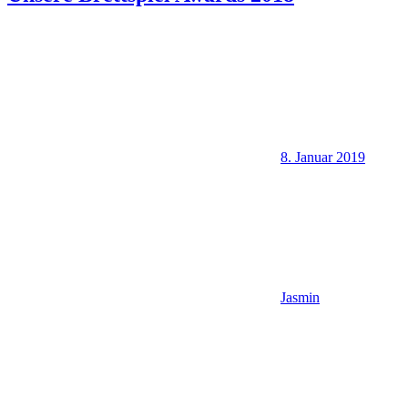
8. Januar 2019
Jasmin