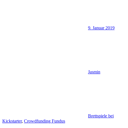
9. Januar 2019
Jasmin
Brettspiele bei
Kickstarter
,
Crowdfunding Fundus