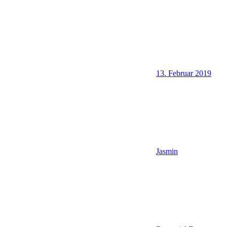
13. Februar 2019
Jasmin