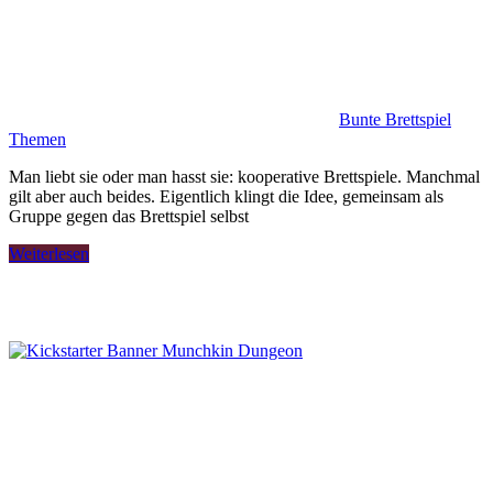
Bunte Brettspiel
Themen
Man liebt sie oder man hasst sie: kooperative Brettspiele. Manchmal
gilt aber auch beides. Eigentlich klingt die Idee, gemeinsam als
Gruppe gegen das Brettspiel selbst
Weiterlesen