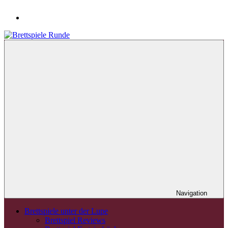
Navigation
Brettspiele unter der Lupe
Brettspiel Reviews