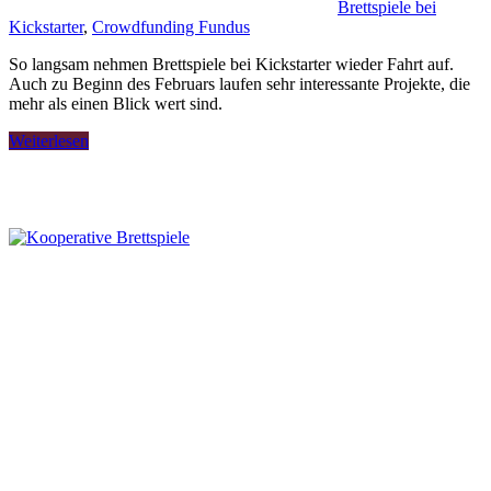
Brettspiele bei
Kickstarter
,
Crowdfunding Fundus
So langsam nehmen Brettspiele bei Kickstarter wieder Fahrt auf.
Auch zu Beginn des Februars laufen sehr interessante Projekte, die
mehr als einen Blick wert sind.
Weiterlesen