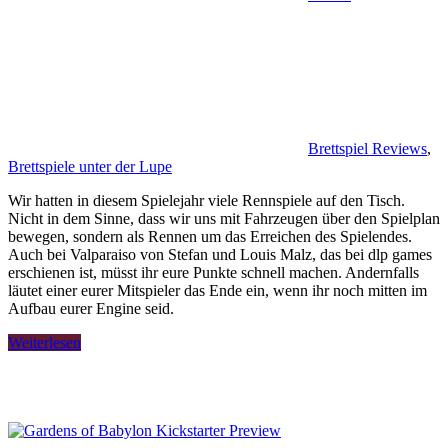
Brettspiel Reviews
,
Brettspiele unter der Lupe
Wir hatten in diesem Spielejahr viele Rennspiele auf den Tisch.
Nicht in dem Sinne, dass wir uns mit Fahrzeugen über den Spielplan
bewegen, sondern als Rennen um das Erreichen des Spielendes.
Auch bei Valparaiso von Stefan und Louis Malz, das bei dlp games
erschienen ist, müsst ihr eure Punkte schnell machen. Andernfalls
läutet einer eurer Mitspieler das Ende ein, wenn ihr noch mitten im
Aufbau eurer Engine seid.
Weiterlesen