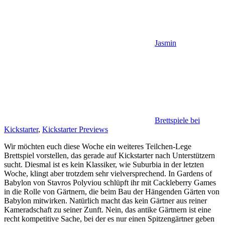
Jasmin
Brettspiele bei
Kickstarter
,
Kickstarter Previews
Wir möchten euch diese Woche ein weiteres Teilchen-Lege
Brettspiel vorstellen, das gerade auf Kickstarter nach Unterstützern
sucht. Diesmal ist es kein Klassiker, wie Suburbia in der letzten
Woche, klingt aber trotzdem sehr vielversprechend. In Gardens of
Babylon von Stavros Polyviou schlüpft ihr mit Cackleberry Games
in die Rolle von Gärtnern, die beim Bau der Hängenden Gärten von
Babylon mitwirken. Natürlich macht das kein Gärtner aus reiner
Kameradschaft zu seiner Zunft. Nein, das antike Gärtnern ist eine
recht kompetitive Sache, bei der es nur einen Spitzengärtner geben