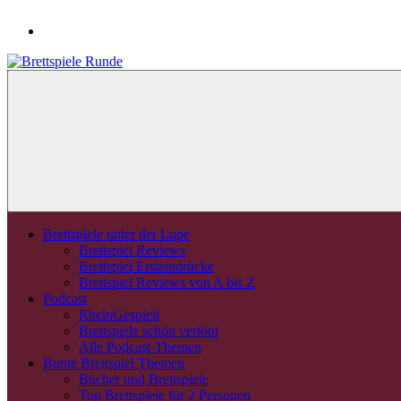
Brettspiele unter der Lupe
Brettspiel Reviews
Brettspiel Ersteindrücke
Brettspiel Reviews von A bis Z
Podcast
RheinGespielt
Brettspiele schön vertönt
Alle Podcast-Themen
Bunte Brettspiel Themen
Bücher und Brettspiele
Top Brettspiele für 2 Personen