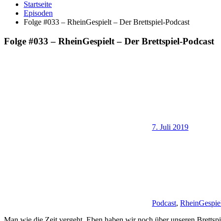
Startseite
Episoden
Folge #033 – RheinGespielt – Der Brettspiel-Podcast
Folge #033 – RheinGespielt – Der Brettspiel-Podcast
7. Juli 2019
Podcast
,
RheinGespie
Man wie die Zeit vergeht. Eben haben wir noch über unseren Brettspiel