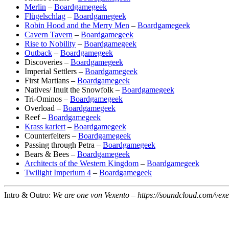
Merlin
–
Boardgamegeek
Flügelschlag
–
Boardgamegeek
Robin Hood and the Merry Men
–
Boardgamegeek
Cavern Tavern
–
Boardgamegeek
Rise to Nobility
–
Boardgamegeek
Outback
–
Boardgamegeek
Discoveries –
Boardgamegeek
Imperial Settlers –
Boardgamegeek
First Martians –
Boardgamegeek
Natives/ Inuit the Snowfolk –
Boardgamegeek
Tri-Ominos –
Boardgamegeek
Overload –
Boardgamegeek
Reef –
Boardgamegeek
Krass kariert
–
Boardgamegeek
Counterfeiters –
Boardgamegeek
Passing through Petra –
Boardgamegeek
Bears & Bees –
Boardgamegeek
Architects of the Western Kingdom
–
Boardgamegeek
Twilight Imperium 4
–
Boardgamegeek
Intro & Outro:
We are one von Vexento – https://soundcloud.com/vexe